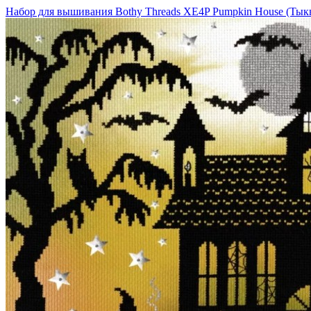
Набор для вышивания Bothy Threads XE4P Pumpkin House (Ты