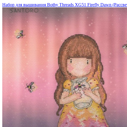
Набор для вышивания Bothy Threads XG51 Firefly Dawn (Рассве