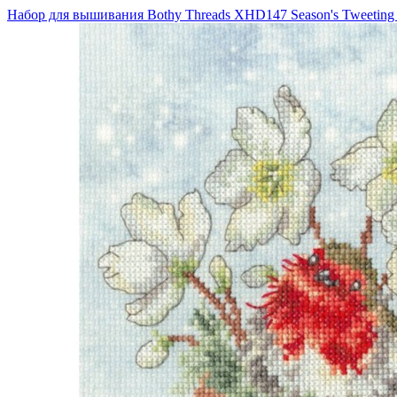
Набор для вышивания Bothy Threads XHD147 Season's Tweeting 