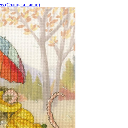
rs (Солнце и ливни)