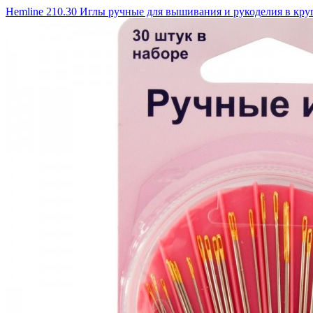
Hemline 210.30 Иглы ручные для вышивания и рукоделия в кру