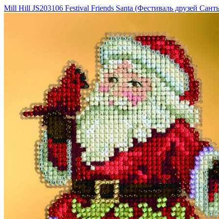
Mill Hill JS203106 Festival Friends Santa (Фестиваль друзей Сант