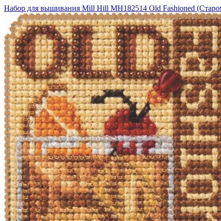
Набор для вышивания Mill Hill MH182514 Old Fashioned (Стар