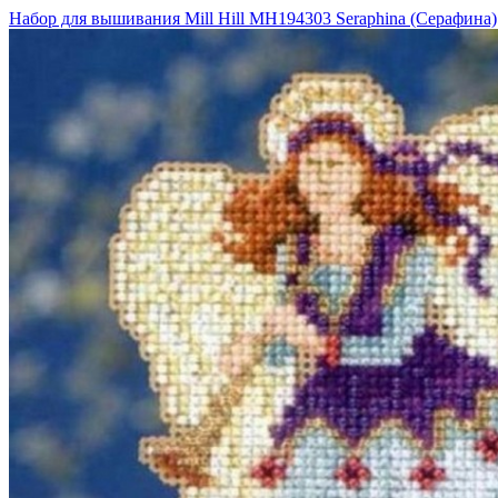
Набор для вышивания Mill Hill MH194303 Seraphina (Серафина)