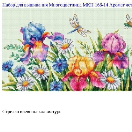
Набор для вышивания Многоцветница МКН 166-14 Аромат лет
Стрелка влево на клавиатуре