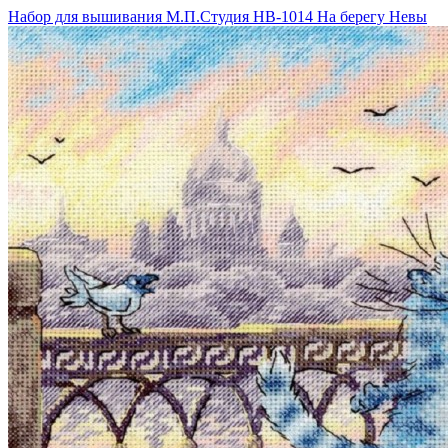
Набор для вышивания М.П.Студия НВ-1014 На берегу Невы