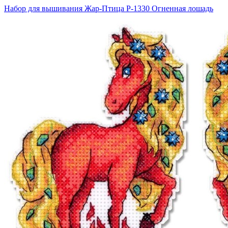
Набор для вышивания Жар-Птица Р-1330 Огненная лошадь