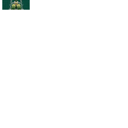
Подробно о товаре
Добавить в избранное
Добавить к сравнению
Артикул:
#J-7272
Экономия
178
₽
Характеристики
715
₽
893
₽
Купить
Предыдущий товар
Следующий товар