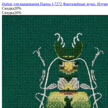
Набор для вышивания Панна J-7272 Фантазийные жуки. Изумр
Скидка
20%
Скидка
20%