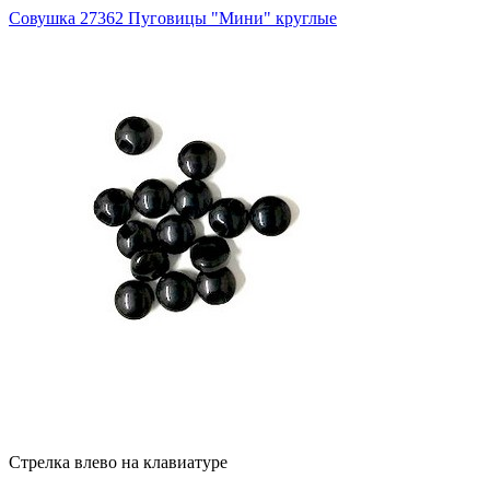
Совушка 27362 Пуговицы "Мини" круглые
Стрелка влево на клавиатуре