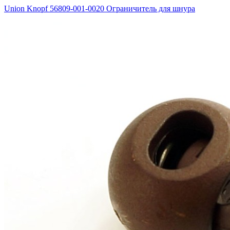
Union Knopf 56809-001-0020 Ограничитель для шнура