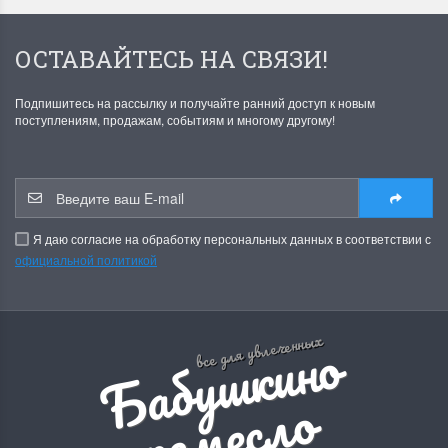
ОСТАВАЙТЕСЬ НА СВЯЗИ!
Подпишитесь на рассылку и получайте ранний доступ к новым
поступлениям, продажам, событиям и многому другому!
Я даю согласие на обработку персональных данных в соответствии с
официальной политикой
Б
а
б
у
ш
к
и
н
о
р
е
м
е
с
л
все для увлеченных
о