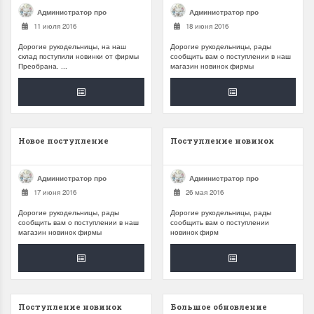
Летние Скидки
Раритеты Дим. 
Администратор про
Администратор про
!! СКИДКА 20% ‼️ с 1 до 3 июня в
На сайте пополнение н
11 июля 2016
18 июня 2016
честь первого летнего дня
Dimensions американско
Дорогие рукодельницы, на наш
Дорогие рукодельницы, рады
Чудетство...
Спешите купить...
склад поступили новинки от фирмы
сообщить вам о поступлении в наш
Преобрана. ...
магазин новинок фирмы
ПОДРОБНЕЕ
ПОДРОБНЕЕ
Анастасия Туманова
Анастасия Туманова
1 июня 2024 11:29
22 мая 2024 13:01
Новое поступление
Поступление новинок
Администратор про
Администратор про
17 июня 2016
26 мая 2016
Дорогие рукодельницы, рады
Дорогие рукодельницы, рады
сообщить вам о поступлении в наш
сообщить вам о поступлении
магазин новинок фирмы
новинок фирм
Поступление новинок
Большое обновление