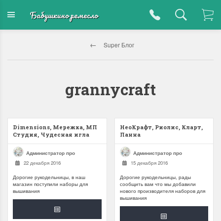
Бабушкино ремесло
Super Блог
grannycraft
Dimensions, Мережка, МП
НеоКрафт, Риолис, Кларт,
Студия, Чудесная игла
Панна
Администратор про
Администратор про
22 декабря 2016
15 декабря 2016
Дорогие рукодельницы, в наш
Дорогие рукодельницы, рады
магазин поступили наборы для
сообщить вам что мы добавили
вышивания
нового производителя наборов для
вышивания