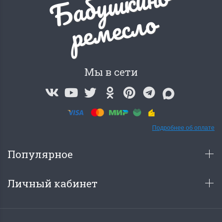
Б
а
б
у
ш
к
и
н
о
р
е
м
е
с
л
о
Мы в сети
Подробнее об оплате
Популярное
Личный кабинет