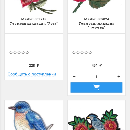
Marbet 569715
Marbet 565024
Термоаппликация "Роза"
Термоаппликация
"Птичка"
228
451
₽
₽
Сообщить о поступлении