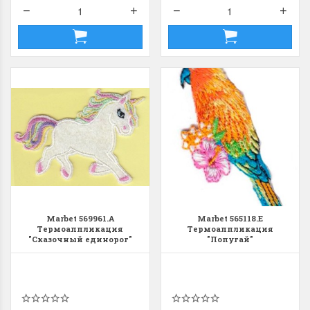
Marbet 569961.A
Marbet 565118.E
Термоаппликация
Термоаппликация
"Сказочный единорог"
"Попугай"