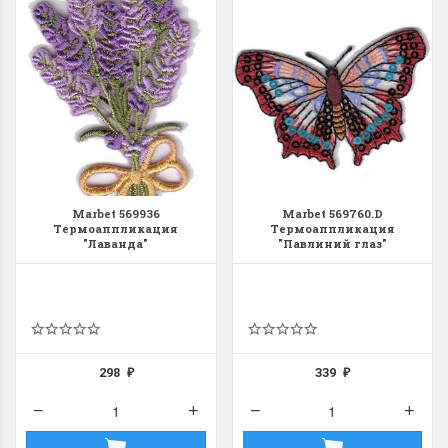
Marbet 569936
Marbet 569760.D
Термоаппликация
Термоаппликация
"Лаванда"
"Павлиний глаз"
298
339
₽
₽