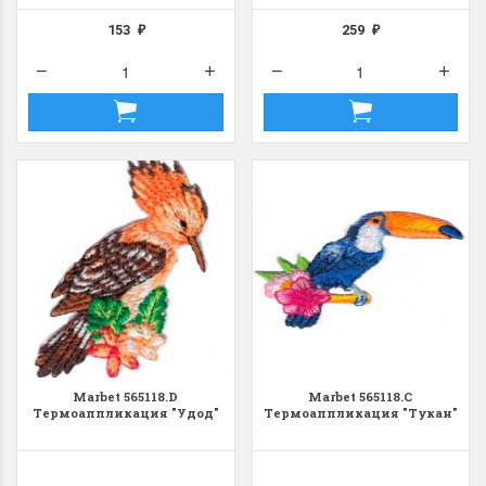
153
259
₽
₽
Marbet 565118.D
Marbet 565118.C
Термоаппликация "Удод"
Термоаппликация "Тукан"