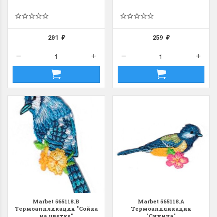
201
259
₽
₽
Marbet 565118.B
Marbet 565118.A
Термоаппликация "Сойка
Термоаппликация
на цветке"
"Синица"