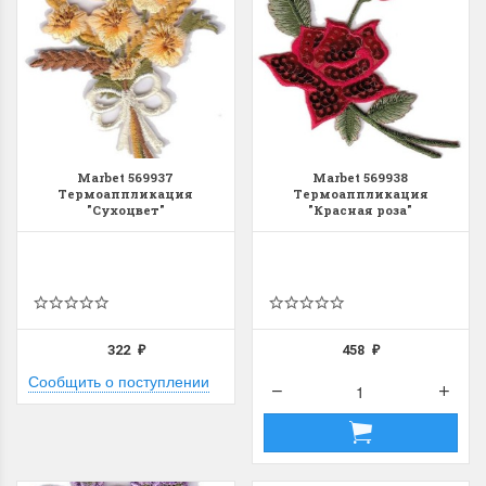
Marbet 569937
Marbet 569938
Термоаппликация
Термоаппликация
"Сухоцвет"
"Красная роза"
322
458
₽
₽
Сообщить о поступлении