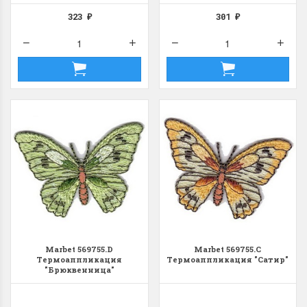
323
301
₽
₽
Dimensions 35231
Dimensio
Willow Swan
13648USA 
(Ива-лебедь)
Bear and C
(Белый м
с
Хороший набор
медвежат
Отличный набор, канва,
нитки и схема, всё в
отличном состоянии.
Красивый на
Ларина Евгения
Очень красивый 
1 апреля 2026 14:55
раритетный сюж
комплектация хо
Marbet 569755.D
Marbet 569755.C
Ларина Евген
Термоаппликация
Термоаппликация "Сатир"
"Брюквенница"
1 апреля 2026 1