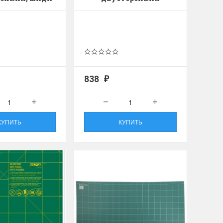
для хобби с мягкими
ручками
упная черно-белая
Хорошие ножницы
, канва хорошего
Удобные большие ножницы, мягкие ру
режут отлично!
Ларина Евгения
1 апреля 2026 14:53
838
₽
КУПИТЬ
КУПИТЬ