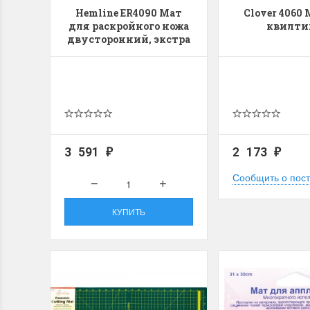
Hemline ER4090 Мат
Clover 4060
для раскройного ножа
квилти
двусторонний, экстра
макси
3 591
2 173
₽
₽
Сообщить о пос
КУПИТЬ