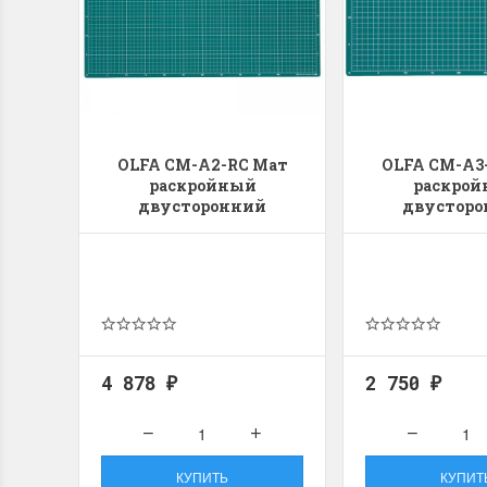
OLFA CM-A2-RC Мат
OLFA CM-A3
раскройный
раскро
двусторонний
двустор
4 878
2 750
₽
₽
КУПИТЬ
КУПИТ