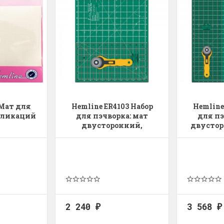
 Мат для
Hemline ER4103 Набор
Hemline
пликаций
для пэчворка: мат
для пэ
двусторонний,
двустор
линейка, нож ролевый
cм/23" х
24" х
раскр
2 240
3 568
₽
₽