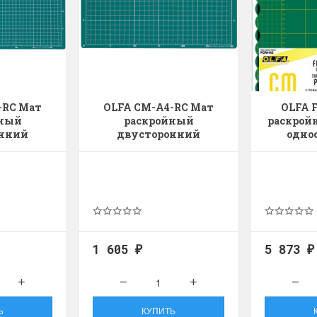
-RC Мат
OLFA CM-A4-RC Мат
OLFA 
йный
раскройный
раскрой
онний
двусторонний
одно
1 605
5 873
₽
₽
Ь
КУПИТЬ