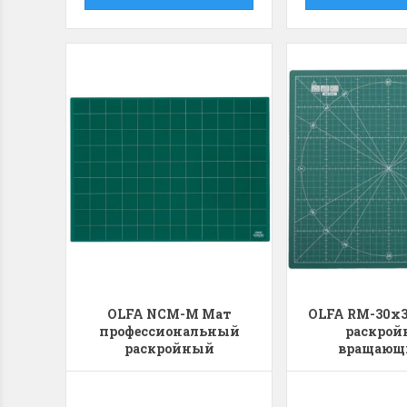
OLFA NCM-M Мат
OLFA RM-30x3
профессиональный
раскро
раскройный
вращающ
односторонний
одностор