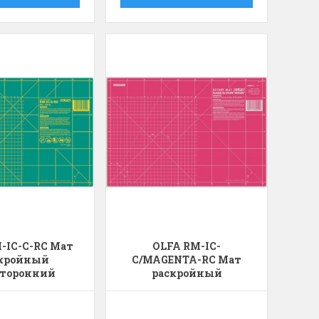
-IC-C-RC Мат
OLFA RM-IC-
кройный
C/MAGENTA-RC Мат
торонний
раскройный
двусторонний