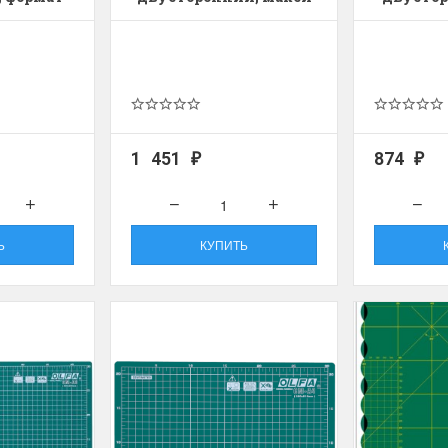
olar Bear and Cubs
на ферме
Белый медведь с
Хороший набор
едвежатами)
Набор отличный, кр
схема, мягкие нитки
асивый набор
качества.
ень красивый и раритетный сюжет,
Ларина Евгения
мплектация хорошая.
1 апреля 2026 14:53
1 451
874
рина Евгения
₽
₽
апреля 2026 14:55
Ь
КУПИТЬ