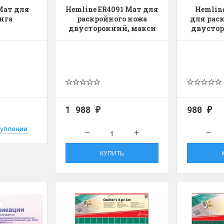
 Мат для
Hemline ER4091 Мат для
Hemlin
нга
раскройного ножа
для рас
двусторонний, макси
двустор
1 988
980
₽
₽
туплении
КУПИТЬ