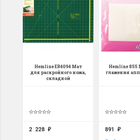
Hemline ER4094 Мат
Hemline 855
для раскройного ножа,
глажения ап
складной
2 228
891
₽
₽