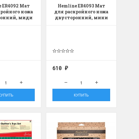
e ER4092 Мат
Hemline ER4093 Мат
кройного ножа
для раскройного ножа
онний, миди
двусторонний, мини
610
₽
КУПИТЬ
КУПИТЬ