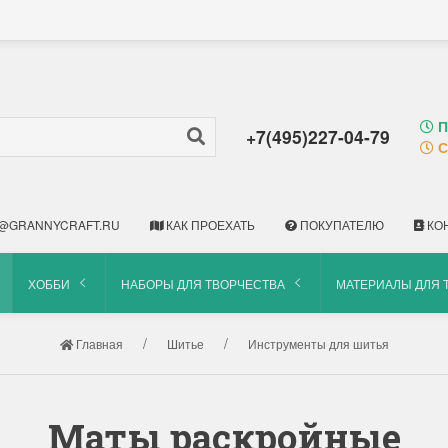
П
+7(495)227-04-79
С
@GRANNYCRAFT.RU
КАК ПРОЕХАТЬ
ПОКУПАТЕЛЮ
КО
ХОББИ
НАБОРЫ ДЛЯ ТВОРЧЕСТВА
МАТЕРИАЛЫ ДЛЯ 
Главная
Шитье
Инструменты для шитья
Маты раскройные