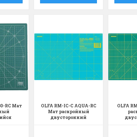
0-RC Мат
OLFA RM-IC-C AQUA-RC
OLFA RM
йный
Мат раскройный
рас
ийся
двусторонний
двус
онний