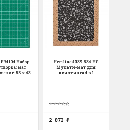
 ER4104 Набор
Hemline 4089.584.HG
чворка: мат
Мульти-мат для
онний 58 х 43
квилтинга 4 в 1
 17", линейка
 6 1/2", нож
ойный 45 мм
2 072
₽