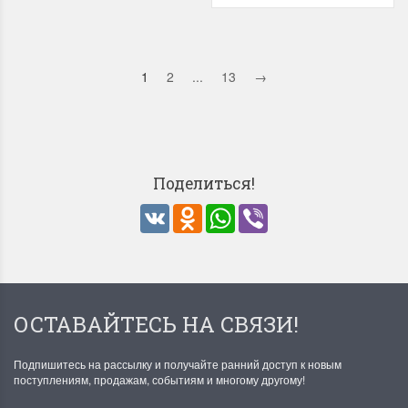
1
2
...
13
→
Поделиться!
VK
Odnoklassniki
WhatsApp
Viber
ОСТАВАЙТЕСЬ НА СВЯЗИ!
Подпишитесь на рассылку и получайте ранний доступ к новым
поступлениям, продажам, событиям и многому другому!