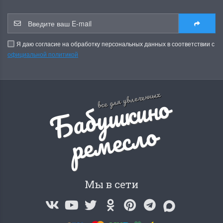
Я даю согласие на обработку персональных данных в соответствии с
официальной политикой
Б
а
б
у
ш
к
и
н
о
р
е
м
е
с
л
все для увлеченных
о
Мы в сети