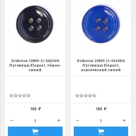
Летние Скидки
Раритеты Дим. 
Disboton 10850-11-04010/6
Disboton 10850-11-04245/6
!! СКИДКА 20% ‼️ с 1 до 3 июня в
На сайте пополнение н
Пуговицы Elegant, тёмно-
Пуговицы Elegant,
честь первого летнего дня
Dimensions американско
синий
королевский синий
Чудетство...
Спешите купить...
ПОДРОБНЕЕ
ПОДРОБНЕЕ
Анастасия Туманова
Анастасия Туманова
1 июня 2024 11:29
22 мая 2024 13:01
183
183
₽
₽