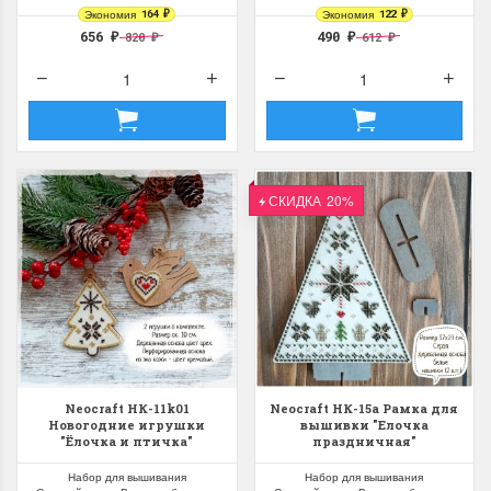
Экономия
164
Экономия
122
₽
₽
656
490
820
612
₽
₽
₽
₽
СКИДКА
20%
Neocraft НК-11k01
Neocraft НК-15а Рамка для
Новогодние игрушки
вышивки "Елочка
"Ёлочка и птичка"
праздничная"
Набор для вышивания
Набор для вышивания