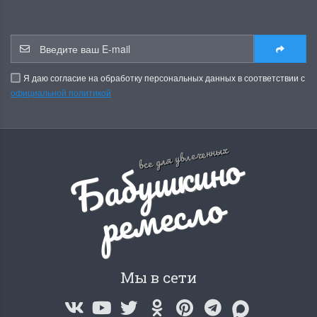
Я даю согласие на обработку персональных данных в соответствии с
официальной политикой
Б
а
б
у
ш
к
и
н
о
р
е
м
е
с
л
все для увлеченных
о
Мы в сети