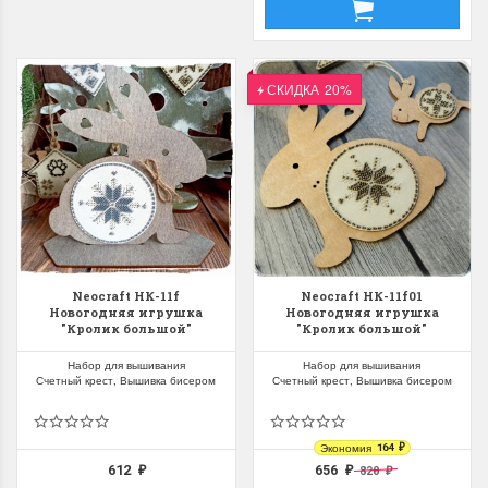
СКИДКА
20%
Dimensions 35231
Dimensio
Willow Swan
13648USA 
(Ива-лебедь)
Bear and C
(Белый м
с
Хороший набор
медвежат
Отличный набор, канва,
нитки и схема, всё в
Neocraft НК-11f
Neocraft НК-11f01
отличном состоянии.
Новогодняя игрушка
Новогодняя игрушка
Красивый на
"Кролик большой"
"Кролик большой"
Ларина Евгения
Очень красивый 
1 апреля 2026 14:55
раритетный сюж
Набор для вышивания
Набор для вышивания
комплектация хо
Счетный крест, Вышивка бисером
Счетный крест, Вышивка бисером
Ларина Евген
1 апреля 2026 1
Экономия
164
₽
612
656
820
₽
₽
₽