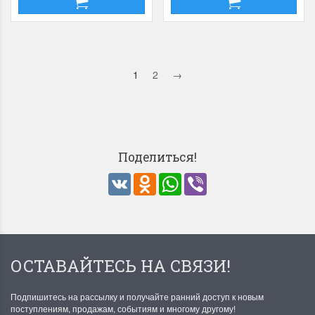
1
2
→
Поделиться!
VK
Odnoklassniki
WhatsApp
Viber
ОСТАВАЙТЕСЬ НА СВЯЗИ!
Подпишитесь на рассылку и получайте ранний доступ к новым
поступлениям, продажам, событиям и многому другому!