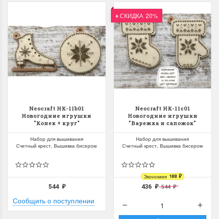
СКИДКА
20%
Летние Скидки
Раритеты Дим. 
!! СКИДКА 20% ‼️ с 1 до 3 июня в
На сайте пополнение н
честь первого летнего дня
Dimensions американско
Neocraft НК-11b01
Neocraft НК-11c01
Новогодние игрушки
Новогодние игрушки
Чудетство...
Спешите купить...
"Конек + круг"
"Варежка и сапожок"
ПОДРОБНЕЕ
ПОДРОБНЕЕ
Набор для вышивания
Набор для вышивания
Счетный крест, Вышивка бисером
Счетный крест, Вышивка бисером
Анастасия Туманова
Анастасия Туманова
1 июня 2024 11:29
22 мая 2024 13:01
Экономия
108
₽
544
436
544
₽
₽
₽
Сообщить о поступлении