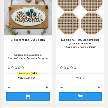
Neocraft НК-06j Весна
Щепка ОР-302 Заготовки
для вышивки
"Восьмиугольники"
Основа для вышивания
Счетный крест, Вышивка бисером
Экономия
164
₽
656
747
820
₽
₽
₽