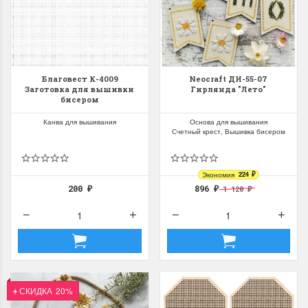
Благовест К-4009
Neocraft ДИ-55-07
Заготовка для вышивки
Гирлянда "Лето"
бисером
Канва для вышивания
Основа для вышивания
Счетный крест, Вышивка бисером
Экономия
224
₽
200
896
1 120
₽
₽
₽
СКИДКА
20%