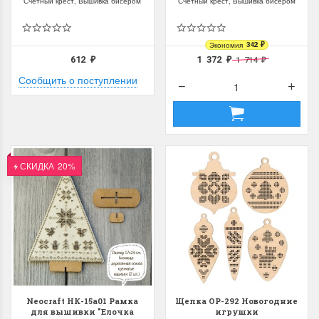
Счетный крест, Вышивка бисером
Счетный крест, Вышивка бисером
Экономия
342
₽
612
1 372
1 714
₽
₽
₽
Сообщить о поступлении
СКИДКА
20%
Neocraft НК-15а01 Рамка
Щепка ОР-292 Новогодние
для вышивки "Елочка
игрушки