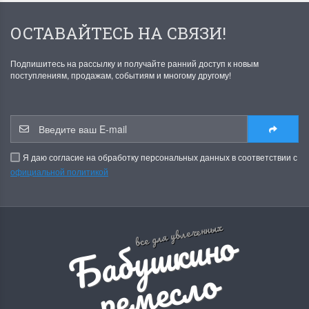
ОСТАВАЙТЕСЬ НА СВЯЗИ!
Подпишитесь на рассылку и получайте ранний доступ к новым
поступлениям, продажам, событиям и многому другому!
Я даю согласие на обработку персональных данных в соответствии с
официальной политикой
Б
а
б
у
ш
к
и
н
о
р
е
м
е
с
л
все для увлеченных
о