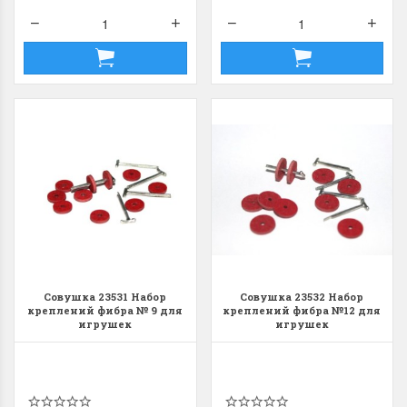
Dimensions 35231
Dimensio
Willow Swan
13648USA 
(Ива-лебедь)
Bear and C
(Белый м
с
Хороший набор
медвежат
Отличный набор, канва,
нитки и схема, всё в
отличном состоянии.
Красивый на
Ларина Евгения
Очень красивый 
1 апреля 2026 14:55
Совушка 23531 Набор
Совушка 23532 Набор
раритетный сюж
креплений фибра № 9 для
креплений фибра №12 для
комплектация хо
игрушек
игрушек
Ларина Евген
1 апреля 2026 1