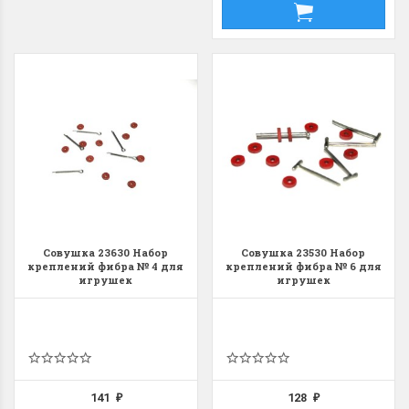
Летние Скидки
Раритеты Дим. 
!! СКИДКА 20% ‼️ с 1 до 3 июня в
На сайте пополнение н
честь первого летнего дня
Dimensions американско
Чудетство...
Спешите купить...
Совушка 23630 Набор
Совушка 23530 Набор
ПОДРОБНЕЕ
ПОДРОБНЕЕ
креплений фибра № 4 для
креплений фибра № 6 для
игрушек
игрушек
Анастасия Туманова
Анастасия Туманова
1 июня 2024 11:29
22 мая 2024 13:01
141
128
₽
₽