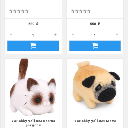
609
558
₽
₽
YoHobby yoli.023 Кошка
YoHobby yoli.024 Мопс
рэгдолл