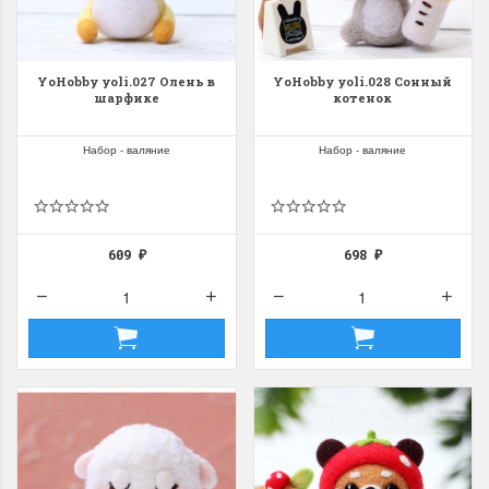
YoHobby yoli.027 Олень в
YoHobby yoli.028 Сонный
шарфике
котенок
Набор - валяние
Набор - валяние
609
698
₽
₽