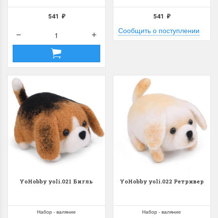
541
541
₽
₽
Сообщить о поступлении
YoHobby yoli.021 Бигль
YoHobby yoli.022 Ретривер
Набор - валяние
Набор - валяние