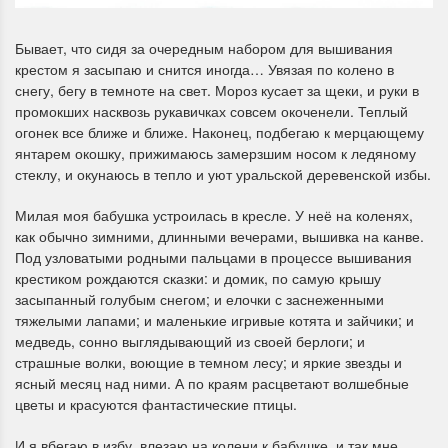
Бывает, что сидя за очередным набором для вышивания
крестом я засыпаю и снится иногда… Увязая по колено в
снегу, бегу в темноте на свет. Мороз кусает за щеки, и руки в
промокших насквозь рукавичках совсем окоченели. Теплый
огонек все ближе и ближе. Наконец, подбегаю к мерцающему
янтарем окошку, прижимаюсь замерзшим носом к ледяному
стеклу, и окунаюсь в тепло и уют уральской деревенской избы.
Милая моя бабушка устроилась в кресле. У неё на коленях,
как обычно зимними, длинными вечерами, вышивка на канве.
Под узловатыми родными пальцами в процессе вышивания
крестиком рождаются сказки: и домик, по самую крышу
засыпанный голубым снегом; и елочки с заснеженными
тяжелыми лапами; и маленькие игривые котята и зайчики; и
медведь, сонно выглядывающий из своей берлоги; и
страшные волки, воющие в темном лесу; и яркие звезды и
ясный месяц над ними. А по краям расцветают волшебные
цветы и красуются фантастические птицы.
И я вбегаю в избу, влезаю на колени к бабушке, и так мне