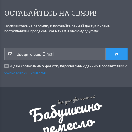
ОСТАВАЙТЕСЬ НА СВЯЗИ!
Подпишитесь на рассылку и получайте ранний доступ к новым
поступлениям, продажам, событиям и многому другому!
Я даю согласие на обработку персональных данных в соответствии с
официальной политикой
Б
а
б
у
ш
к
и
н
о
р
е
м
е
с
л
все для увлеченных
о