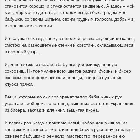
становится хорошо, и стужа остается за дверью. А здесь – мой
мир, мир моего детства, в котором всегда была рядом моя
бабушка, со своим шитьем, своим грудным голосом, добрыми
и страшными сказками.
И я слушаю сказку, слежу за иголкой, резво снующей по канве,
смотрю на разноцветные стежки и крестики, складывающиеся
в сложный узор…
И, конечно же, залезаю в бабушкину корзинку, полную
сокровищ. Нитки-мулине всех цветов радуги, бусины и бисер
всевозможных форм, канва и пяльцы, спицы и пушистые
клубки пряжи.
Вещи, которые до сих пор хранят тепло бабушкиных рук,
украшают мой дом: полотенца, вышитые скатерти, украшения
из бисера, закладки для книг, вышитая икона.
И всякий раз, когда я покупаю новый набор для вышивания
крестиком в интернет-магазине или беру в руки иглу и пяльцы,
оживает бабушкино ремесло, мастерство, переданное ею