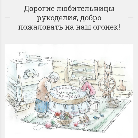
Дорогие любительницы
рукоделия, добро
пожаловать на наш огонек!
Dimensions 35231
Dimensio
Willow Swan
13648USA 
(Ива-лебедь)
Bear and C
(Белый м
с
Хороший набор
медвежат
Отличный набор, канва,
нитки и схема, всё в
отличном состоянии.
Красивый на
Ларина Евгения
Очень красивый 
1 апреля 2026 14:55
раритетный сюж
комплектация хо
Ларина Евген
1 апреля 2026 1