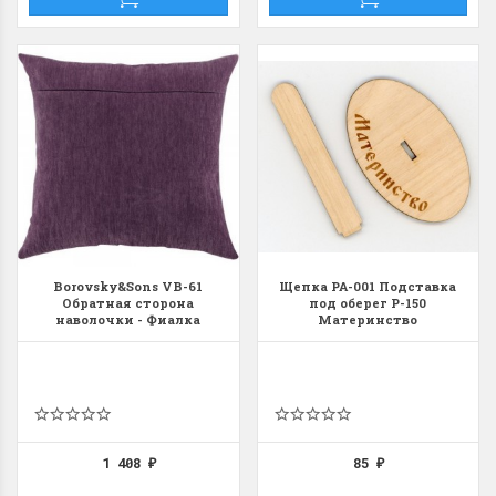
Летние Скидки
Раритеты Дим. 
!! СКИДКА 20% ‼️ с 1 до 3 июня в
На сайте пополнение н
честь первого летнего дня
Dimensions американско
Чудетство...
Спешите купить...
Borovsky&Sons VB-61
Щепка РА-001 Подставка
Обратная сторона
под оберег Р-150
ПОДРОБНЕЕ
ПОДРОБНЕЕ
наволочки - Фиалка
Материнство
Анастасия Туманова
Анастасия Туманова
1 июня 2024 11:29
22 мая 2024 13:01
1 408
85
₽
₽