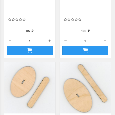
85
100
₽
₽