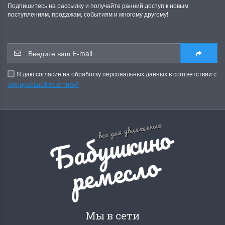
Подпишитесь на рассылку и получайте ранний доступ к новым
поступлениям, продажам, событиям и многому другому!
Я даю согласие на обработку персональных данных в соответствии с
официальной политикой
Б
а
б
у
ш
к
и
н
о
р
е
м
е
с
л
все для увлеченных
о
Мы в сети