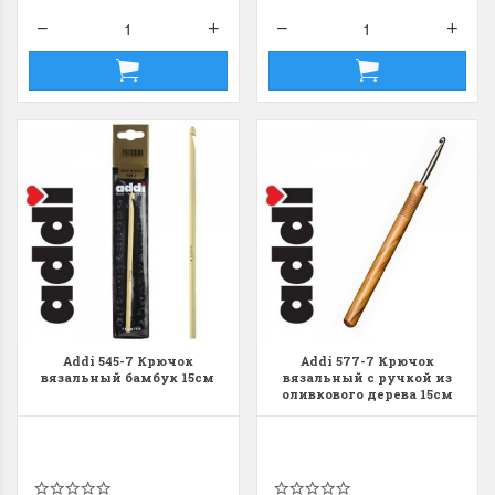
Dimensions 35231
Dimensio
Willow Swan
13648USA 
(Ива-лебедь)
Bear and C
(Белый м
с
Хороший набор
медвежат
Отличный набор, канва,
нитки и схема, всё в
отличном состоянии.
Красивый на
Ларина Евгения
Очень красивый 
1 апреля 2026 14:55
Addi 545-7 Крючок
Addi 577-7 Крючок
раритетный сюж
вязальный бамбук 15см
вязальный с ручкой из
комплектация хо
оливкового дерева 15см
Ларина Евген
1 апреля 2026 1