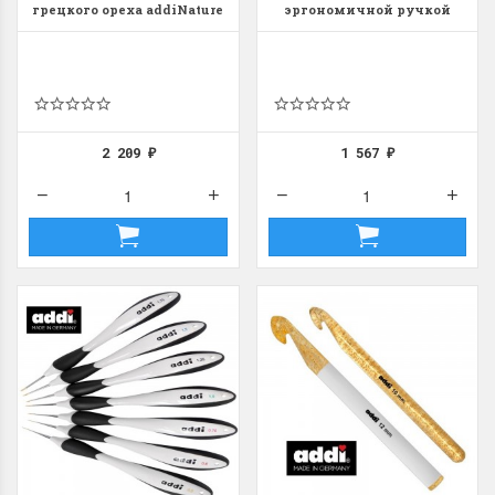
грецкого ореха addiNature
эргономичной ручкой
Walnut Wood 16см
AddiSwing 16см
2 209
1 567
₽
₽