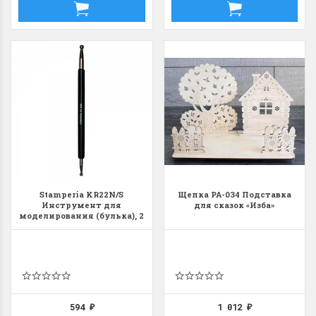
Stamperia KR22N/S
Щепка РА-034 Подставка
Инструмент для
для сказок «Изба»
моделирования (булька), 2
шарика, 3 и 5 мм
594
1 012
₽
₽