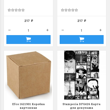
217
217
₽
₽
Dimensions 35231
Dimensio
Willow Swan
13648USA 
(Ива-лебедь)
Bear and C
(Белый м
с
Хороший набор
медвежат
Отличный набор, канва,
нитки и схема, всё в
отличном состоянии.
Красивый на
Ларина Евгения
Очень красивый 
1 апреля 2026 14:55
раритетный сюж
комплектация хо
Ларина Евген
1 апреля 2026 1
Efco 1621901 Коробка
Stamperia DFG426 Карта
картонная
для декупажа