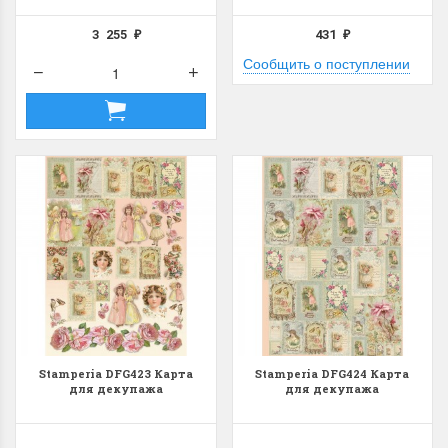
3 255
431
₽
₽
Сообщить о поступлении
Летние Скидки
Раритеты Дим. 
!! СКИДКА 20% ‼️ с 1 до 3 июня в
На сайте пополнение н
честь первого летнего дня
Dimensions американско
Чудетство...
Спешите купить...
ПОДРОБНЕЕ
ПОДРОБНЕЕ
Анастасия Туманова
Анастасия Туманова
1 июня 2024 11:29
22 мая 2024 13:01
Stamperia DFG423 Карта
Stamperia DFG424 Карта
для декупажа
для декупажа