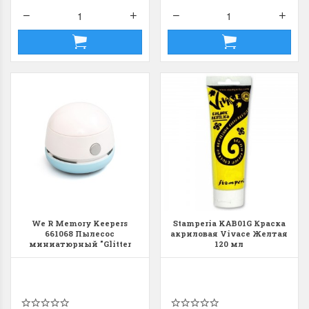
We R Memory Keepers
Stamperia KAB01G Краска
661068 Пылесос
акриловая Vivace Желтая
миниатюрный "Glitter
120 мл
Mini Vac" для очистки
рабочей поверхности