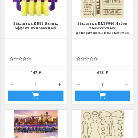
Stamperia KR98 Валик,
Stamperia KLSP046 Набор
эффект линованный
высеченных
декоративных элементов
"Life is good"
147
673
₽
₽