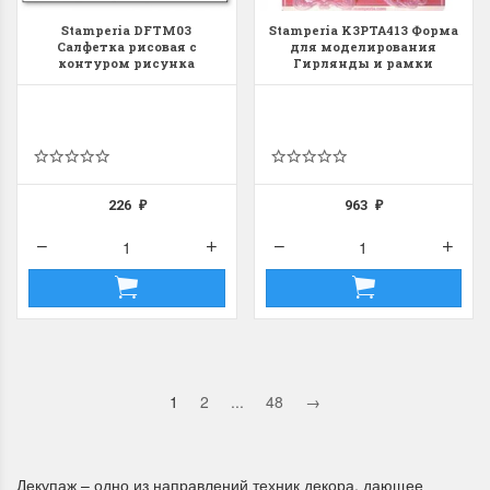
Stamperia DFTM03
Stamperia K3PTA413 Форма
Салфетка рисовая с
для моделирования
контуром рисунка
Гирлянды и рамки
Silhouette art "Женщина в
шляпе, сумка, сапожок"
226
963
₽
₽
1
2
...
48
→
Декупаж – одно из направлений техник декора, дающее