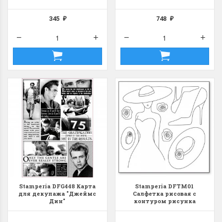
345
748
₽
₽
Stamperia DFG448 Карта
Stamperia DFTM01
для декупажа "Джеймc
Салфетка рисовая с
Дин"
контуром рисунка
Silhouette art "Женщина,
туфелька, шляпа"