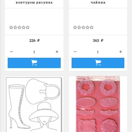
контуром рисунка
чайник
Silhouette art "Женщина и
аксессуары"
226
363
₽
₽