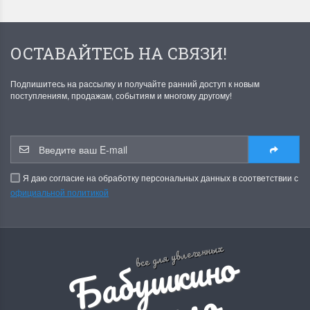
ОСТАВАЙТЕСЬ НА СВЯЗИ!
Подпишитесь на рассылку и получайте ранний доступ к новым
поступлениям, продажам, событиям и многому другому!
Я даю согласие на обработку персональных данных в соответствии с
официальной политикой
Б
а
б
у
ш
к
и
н
о
р
е
м
е
с
л
все для увлеченных