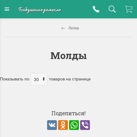
Бабушкино ремесло
Лепка
Молды
Показывать по
товаров на странице
Поделиться!
VK
Odnoklassniki
WhatsApp
Viber