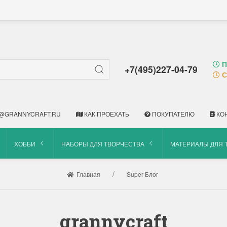
П
+7(495)227-04-79
С
@GRANNYCRAFT.RU
КАК ПРОЕХАТЬ
ПОКУПАТЕЛЮ
КО
ХОББИ
НАБОРЫ ДЛЯ ТВОРЧЕСТВА
МАТЕРИАЛЫ ДЛЯ 
Главная
Super Блог
grannycraft