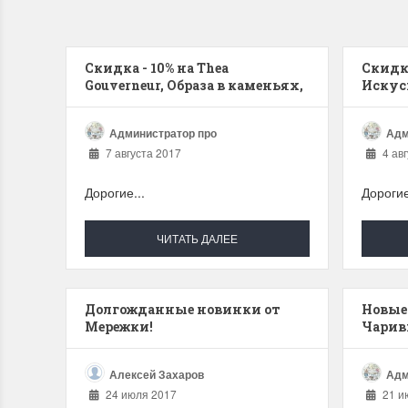
Скидка - 10% на Thea
Скидк
Gouverneur, Образа в каменьях,
Искус
наборы для валяния
Администратор про
Адм
7 августа 2017
4 авг
Дорогие...
Дороги
ЧИТАТЬ ДАЛЕЕ
Долгожданные новинки от
Новые
Мережки!
Чарив
Алексей Захаров
Адм
24 июля 2017
21 и