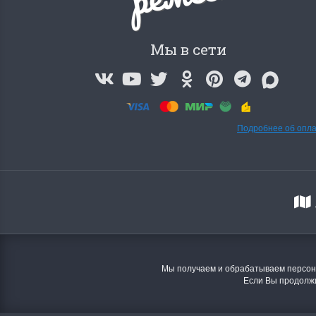
Мы в сети
Подробнее об опл
Летние Скидки
Раритет
Мы получаем и обрабатываем персона
!! СКИДКА 20% ‼️ с 1 до 3 июня в честь
На сайте п
Если Вы продолжи
первого летнего дня Чудетство...
американско
ПОДРОБНЕЕ
ПОДРОБН