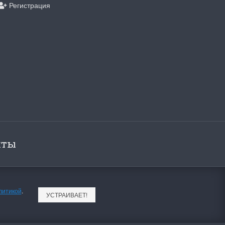
Регистрация
кты
инок
Dimensions. Новое поступле
литикой
.
 от всеми
На складе пополнение наборов от любим
УСТРАИВАЕТ!
 "Жар-Птицы"....
многими бренда Dimensions. Качество,...
ПОДРОБНЕЕ