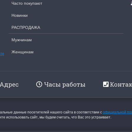
Часто покупают
Новинки
РАСПРОДАЖА
Мужчинам
Женщинам
ате
Адрес
Часы работы
Конта
ы Дим. New!
Поступление нов
льные данные посетителей нашего сайта в соответствии с
официальной по
ополнение наборов Dimensions
На склад приехали новинки
те использовать сайт, мы будем считать, что Вас это устраивает.
й сборки. Спешите купить...
любимых "Чудесной иглы" и
ЕЕ
ПОДРОБНЕЕ