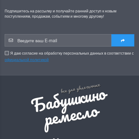
Подпишитесь на рассылку и получайте ранний доступ к новым
поступлениям, продажам, событиям и многому другому!
Я даю согласие на обработку персональных данных в соответствии с
официальной политикой
Б
а
б
у
ш
к
и
н
о
р
е
м
е
с
л
все для увлеченных
о