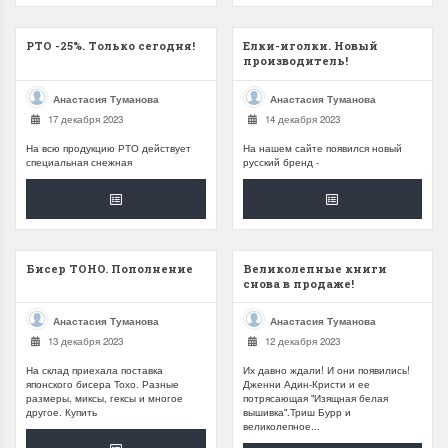
РТО -25%. Только сегодня!
Елки-иголки. Новый
производитель!
Анастасия Туманова
Анастасия Туманова
17 декабря 2023
14 декабря 2023
На всю продукцию РТО действует
На нашем сайте появился новый
специальная снежная
русский бренд -
Бисер TOHO. Пополнение
Великолепные книги
снова в продаже!
Анастасия Туманова
Анастасия Туманова
13 декабря 2023
12 декабря 2023
На склад приехала поставка
Их давно ждали! И они появились!
японского бисера Тохо. Разные
Дженни Адин-Кристи и ее
размеры, миксы, гексы и многое
потрясающая "Изящная белая
другое. Купить
вышивка".Триш Бурр и
великолепное...