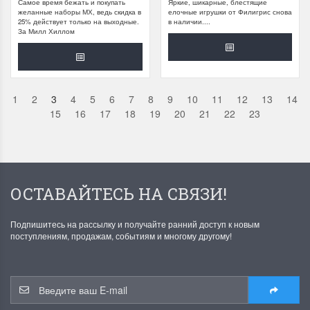
Самое время бежать и покупать
Яркие, шикарные, блестящие
желанные наборы МХ, ведь скидка в
елочные игрушки от Филигрис снова
25% действует только на выходные.
в наличии....
За Милл Хиллом
1
2
3
4
5
6
7
8
9
10
11
12
13
14
15
16
17
18
19
20
21
22
23
ОСТАВАЙТЕСЬ НА СВЯЗИ!
Подпишитесь на рассылку и получайте ранний доступ к новым
поступлениям, продажам, событиям и многому другому!