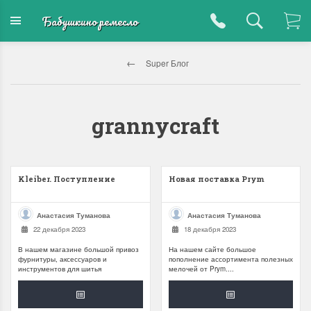
Бабушкино ремесло
Super Блог
grannycraft
Kleiber. Поступление
Новая поставка Prym
Анастасия Туманова
Анастасия Туманова
22 декабря 2023
18 декабря 2023
В нашем магазине большой привоз
На нашем сайте большое
фурнитуры, аксессуаров и
пополнение ассортимента полезных
инструментов для шитья
мелочей от Prym....