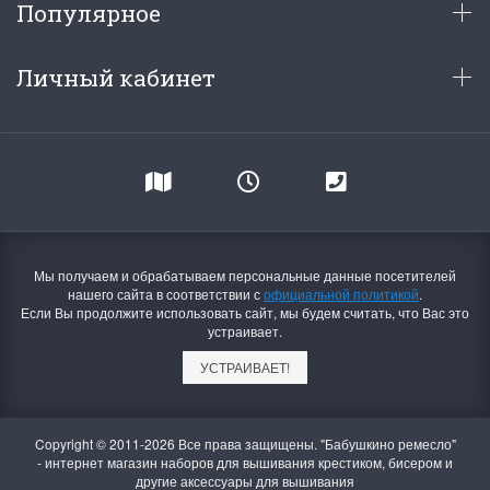
Летние Скидки
Раритеты Дим. 
Популярное
!! СКИДКА 20% ‼️ с 1 до 3 июня в
На сайте пополнение н
честь первого летнего дня
Dimensions американско
Личный кабинет
Чудетство...
Спешите купить...
ПОДРОБНЕЕ
ПОДРОБНЕЕ
Анастасия Туманова
Анастасия Туманова
1 июня 2024 11:29
22 мая 2024 13:01
Мы получаем и обрабатываем персональные данные посетителей
нашего сайта в соответствии с
официальной политикой
.
Если Вы продолжите использовать сайт, мы будем считать, что Вас это
устраивает.
УСТРАИВАЕТ!
Copyright © 2011-2026 Все права защищены. "Бабушкино ремесло"
- интернет магазин наборов для вышивания крестиком, бисером и
другие аксессуары для вышивания