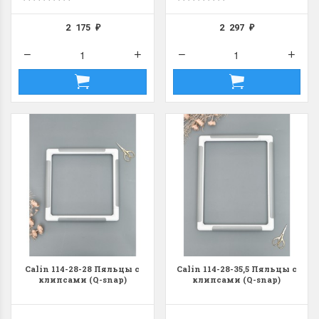
2 175
2 297
₽
₽
Летние Скидки
Раритеты Дим. 
!! СКИДКА 20% ‼️ с 1 до 3 июня в
На сайте пополнение н
честь первого летнего дня
Dimensions американско
Чудетство...
Спешите купить...
ПОДРОБНЕЕ
ПОДРОБНЕЕ
Анастасия Туманова
Анастасия Туманова
1 июня 2024 11:29
22 мая 2024 13:01
Calin 114-28-28 Пяльцы с
Calin 114-28-35,5 Пяльцы с
клипсами (Q-snap)
клипсами (Q-snap)