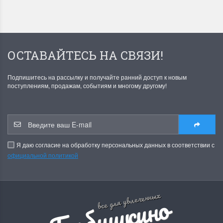
ОСТАВАЙТЕСЬ НА СВЯЗИ!
Подпишитесь на рассылку и получайте ранний доступ к новым
поступлениям, продажам, событиям и многому другому!
Я даю согласие на обработку персональных данных в соответствии с
официальной политикой
Б
а
б
у
ш
к
и
н
о
р
е
м
е
с
л
все для увлеченных