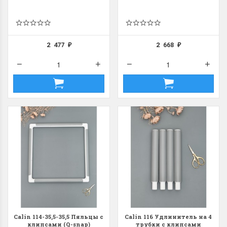
2 477
2 668
₽
₽
Dimensions 35231
Dimensio
Willow Swan
13648USA 
(Ива-лебедь)
Bear and C
(Белый м
с
Хороший набор
медвежат
Отличный набор, канва,
нитки и схема, всё в
отличном состоянии.
Красивый на
Ларина Евгения
Очень красивый 
1 апреля 2026 14:55
раритетный сюж
комплектация хо
Ларина Евген
1 апреля 2026 1
Calin 114-35,5-35,5 Пяльцы с
Calin 116 Удлинитель на 4
клипсами (Q-snap)
трубки с клипсами