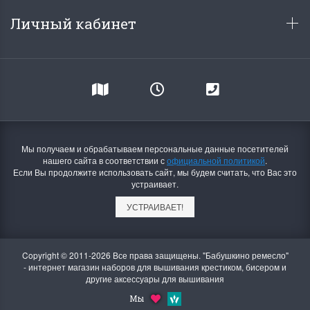
Личный кабинет
Летние Скидки
Раритеты Дим. 
!! СКИДКА 20% ‼️ с 1 до 3 июня в
На сайте пополнение н
Мы получаем и обрабатываем персональные данные посетителей
честь первого летнего дня
Dimensions американско
нашего сайта в соответствии с
официальной политикой
.
Чудетство...
Спешите купить...
Если Вы продолжите использовать сайт, мы будем считать, что Вас это
устраивает.
ПОДРОБНЕЕ
ПОДРОБНЕЕ
УСТРАИВАЕТ!
Анастасия Туманова
Анастасия Туманова
1 июня 2024 11:29
22 мая 2024 13:01
Copyright © 2011-2026 Все права защищены. "Бабушкино ремесло"
- интернет магазин наборов для вышивания крестиком, бисером и
другие аксессуары для вышивания
Мы