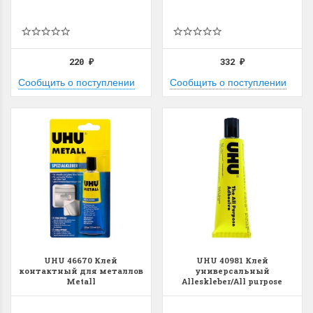
220
332
₽
₽
Dimensions 35231
Dimensio
Сообщить о поступлении
Сообщить о поступлении
Willow Swan
13648USA 
(Ива-лебедь)
Bear and C
(Белый м
с
Хороший набор
медвежат
Отличный набор, канва,
нитки и схема, всё в
отличном состоянии.
Красивый на
Ларина Евгения
Очень красивый 
1 апреля 2026 14:55
раритетный сюж
комплектация хо
UHU 46670 Клей
UHU 40981 Клей
Ларина Евген
контактный для металлов
универсальный
1 апреля 2026 1
Metall
Alleskleber/All purpose