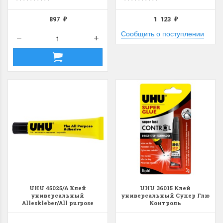
897
1 123
₽
₽
Сообщить о поступлении
Летние Скидки
Раритеты Дим. 
!! СКИДКА 20% ‼️ с 1 до 3 июня в
На сайте пополнение н
честь первого летнего дня
Dimensions американско
Чудетство...
Спешите купить...
ПОДРОБНЕЕ
ПОДРОБНЕЕ
Анастасия Туманова
Анастасия Туманова
1 июня 2024 11:29
22 мая 2024 13:01
UHU 45025/A Клей
UHU 36015 Клей
универсальный
универсальный Супер Глю
Alleskleber/All purpose
Контроль