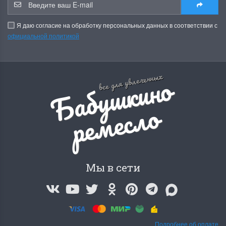
Я даю согласие на обработку персональных данных в соответствии с
официальной политикой
Б
а
б
у
ш
к
и
н
о
р
е
м
е
с
л
все для увлеченных
о
Мы в сети
Подробнее об оплате