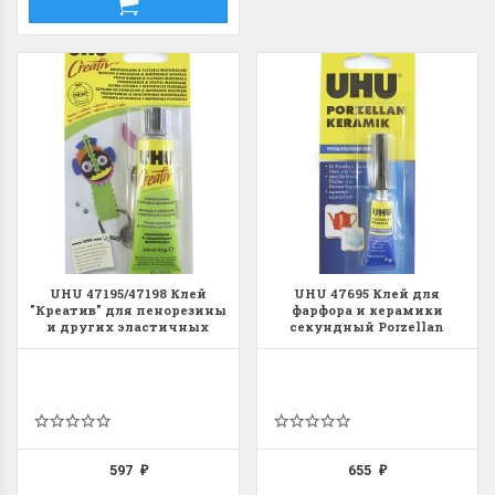
UHU 47195/47198 Клей
UHU 47695 Клей для
"Креатив" для пенорезины
фарфора и керамики
и других эластичных
секундный Porzellan
материалов
597
655
₽
₽