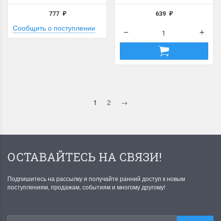
777
639
₽
₽
Сообщить о поступлении
1
2
→
ОСТАВАЙТЕСЬ НА СВЯЗИ!
Подпишитесь на рассылку и получайте ранний доступ к новым
поступлениям, продажам, событиям и многому другому!