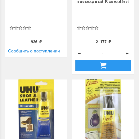
эпоксидный Plus endfest
90 мин, в шприце
926
2 177
₽
₽
Сообщить о поступлении