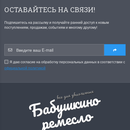
ОСТАВАЙТЕСЬ НА СВЯЗИ!
Подпишитесь на рассылку и получайте ранний доступ к новым
поступлениям, продажам, событиям и многому другому!
Я даю согласие на обработку персональных данных в соответствии с
официальной политикой
Б
а
б
у
ш
к
и
н
о
р
е
м
е
с
л
все для увлеченных
о