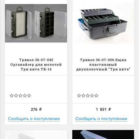
Летние Скидки
Раритеты Дим. 
Тривол 36-07-045
Тривол 36-07-006 Ящик
!! СКИДКА 20% ‼️ с 1 до 3 июня в
На сайте пополнение н
Органайзер для мелочей
пластиковый
честь первого летнего дня
Dimensions американско
Три кита TK-14
двухполочный "Три кита"
ЯР-2
Чудетство...
Спешите купить...
ПОДРОБНЕЕ
ПОДРОБНЕЕ
Анастасия Туманова
Анастасия Туманова
1 июня 2024 11:29
22 мая 2024 13:01
276
1 831
₽
₽
Сообщить о поступлении
Сообщить о поступлении