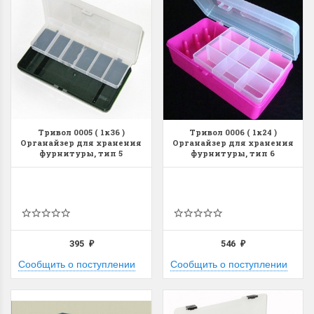
Dimensions 35231
Dimensio
Willow Swan
13648USA 
(Ива-лебедь)
Bear and C
(Белый м
Тривол 0005 ( 1к36 )
Тривол 0006 ( 1к24 )
Органайзер для хранения
Органайзер для хранения
с
фурнитуры, тип 5
фурнитуры, тип 6
Хороший набор
медвежат
Отличный набор, канва,
нитки и схема, всё в
отличном состоянии.
Красивый на
Ларина Евгения
Очень красивый 
1 апреля 2026 14:55
раритетный сюж
395
546
комплектация хо
₽
₽
Сообщить о поступлении
Сообщить о поступлении
Ларина Евген
1 апреля 2026 1