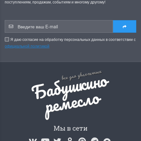
поступлениям, продажам, событиям и многому другому!
Я даю согласие на обработку персональных данных в соответствии с
официальной политикой
Б
а
б
у
ш
к
и
н
о
р
е
м
е
с
л
все для увлеченных
о
Мы в сети