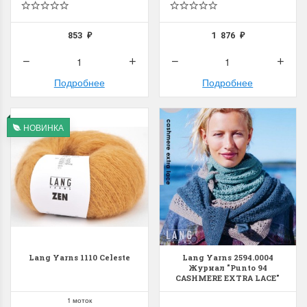
853
1 876
₽
₽
Подробнее
Подробнее
Летние Скидки
Раритеты Дим. 
НОВИНКА
!! СКИДКА 20% ‼️ с 1 до 3 июня в
На сайте пополнение н
честь первого летнего дня
Dimensions американско
Чудетство...
Спешите купить...
ПОДРОБНЕЕ
ПОДРОБНЕЕ
Анастасия Туманова
Анастасия Туманова
1 июня 2024 11:29
22 мая 2024 13:01
Lang Yarns 1110 Celeste
Lang Yarns 2594.0004
Журнал "Punto 94
CASHMERE EXTRA LACE"
RUS
1 моток