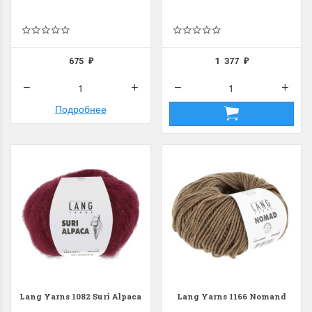
675
1 377
₽
₽
Dimensions 35231
Dimensio
Willow Swan
13648USA 
Подробнее
(Ива-лебедь)
Bear and C
(Белый м
с
Хороший набор
медвежат
Отличный набор, канва,
нитки и схема, всё в
отличном состоянии.
Красивый на
Ларина Евгения
Очень красивый 
1 апреля 2026 14:55
раритетный сюж
комплектация хо
Ларина Евген
1 апреля 2026 1
Lang Yarns 1082 Suri Alpaca
Lang Yarns 1166 Nomand