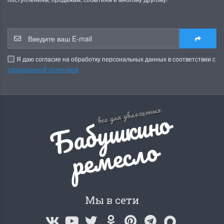
Я даю согласие на обработку персональных данных в соответствии с
официальной политикой
Б
а
б
у
ш
к
и
н
о
р
е
м
е
с
л
все для увлеченных
о
Мы в сети