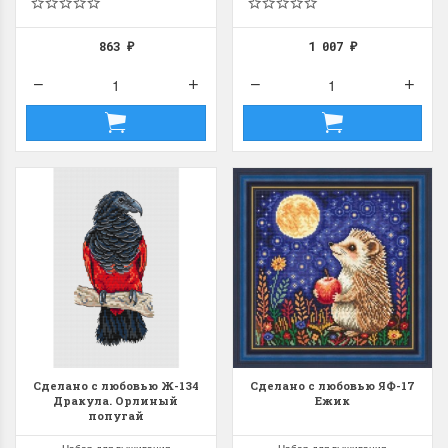
863
1 007
₽
₽
Dimensions 35231
Dimensio
Willow Swan
13648USA 
(Ива-лебедь)
Bear and C
(Белый м
с
Хороший набор
медвежат
Отличный набор, канва,
нитки и схема, всё в
отличном состоянии.
Красивый на
Ларина Евгения
Очень красивый 
1 апреля 2026 14:55
раритетный сюж
комплектация хо
Ларина Евген
Сделано с любовью Ж-134
Сделано с любовью ЯФ-17
1 апреля 2026 1
Дракула. Орлиный
Ежик
попугай