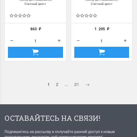
Счетный крест
Счетный крест
863
1 295
₽
₽
1
2
...
21
→
ОСТАВАЙТЕСЬ НА СВЯЗИ!
Подпишитесь на рассылку и получайте ранний доступ к новым
поступлениям, продажам, событиям и многому другому!