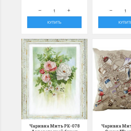
Swan (Ива-лебедь)
P
(
м
Хороший набор
КУПИТЬ
КУПИТ
Отличный набор, канва, нитки и схема, всё
Кр
в отличном состоянии.
Оч
ко
Ларина Евгения
1 апреля 2026 14:55
Ла
1 
Чаривна Мить РК-078
Чаривна Мит