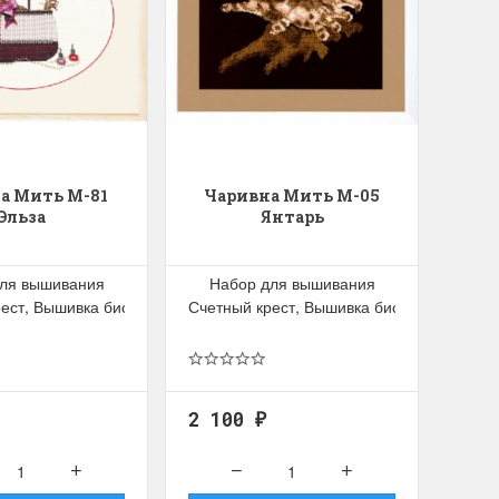
а Мить М-81
Чаривна Мить М-05
Эльза
Янтарь
ля вышивания
Набор для вышивания
рест, Вышивка бисером
Счетный крест, Вышивка бисером
2 100
₽