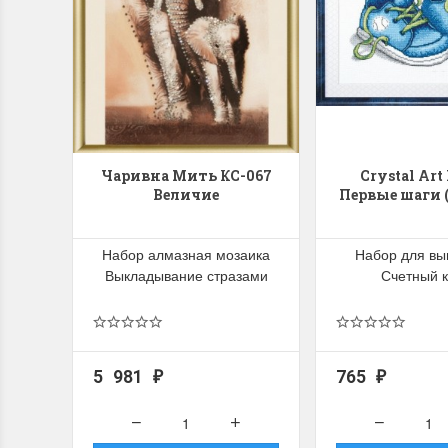
Чаривна Мить КС-067
Crystal Art
Величие
Первые шаги 
Набор алмазная мозаика
Набор для в
Выкладывание стразами
Счетный к
5 981
765
₽
₽