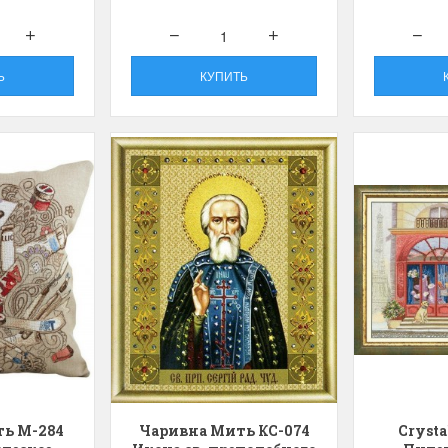
olar Bear and Cubs
на ферме
Белый медведь с
Хороший набор
едвежатами)
Набор отличный, кр
Ь
КУПИТЬ
схема, мягкие нитки
асивый набор
качества.
ень красивый и раритетный сюжет,
Ларина Евгения
мплектация хорошая.
1 апреля 2026 14:53
рина Евгения
апреля 2026 14:55
ь М-284
Чаривна Мить КС-074
Crysta