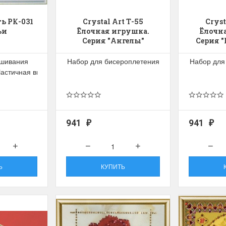
ь РК-031
Crystal Art Т-55
Cryst
ьи
Ёлочная игрушка.
Ёлочн
Серия "Ангелы"
Серия 
иг
ышивания
Набор для бисероплетения
Набор для
Частичная вышивка
941
941
₽
₽
Ь
КУПИТЬ