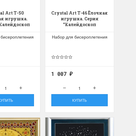
al Art Т-50
Crystal Art Т-46 Ёлочная
ая игрушка.
игрушка. Серия
"Калейдоскоп
"Калейдоскоп
рушек".
игрушек"
 бисероплетения
Набор для бисероплетения
1 007
₽
КУПИТЬ
КУПИТЬ