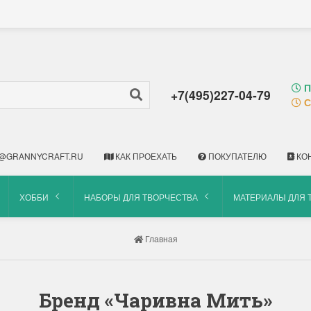
П
+7(495)227-04-79
С
@GRANNYCRAFT.RU
КАК ПРОЕХАТЬ
ПОКУПАТЕЛЮ
КО
ХОББИ
НАБОРЫ ДЛЯ ТВОРЧЕСТВА
МАТЕРИАЛЫ ДЛЯ 
Главная
Бренд «Чаривна Мить»