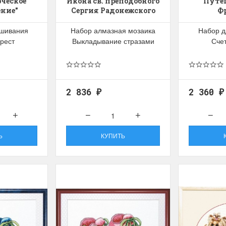
рческое
Икона св. преподобного
Путе
ние"
Сергия Радонежского
Ф
ышивания
Набор алмазная мозаика
Набор д
рест
Выкладывание стразами
Сче
2 836
2 360
₽
₽
Ь
КУПИТЬ