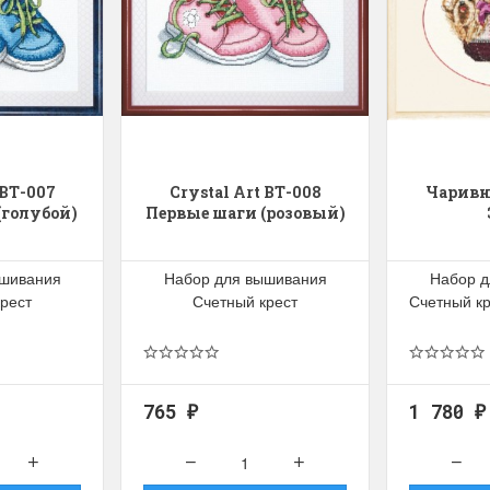
 ВТ-007
Crystal Art ВТ-008
Чаривн
(голубой)
Первые шаги (розовый)
ышивания
Набор для вышивания
Набор д
рест
Счетный крест
Счетный к
765
1 780
₽
₽