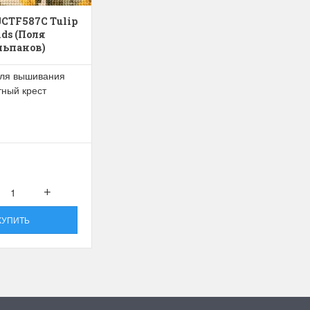
JCTF587C Tulip
lds (Поля
льпанов)
ля вышивания
тный крест
КУПИТЬ