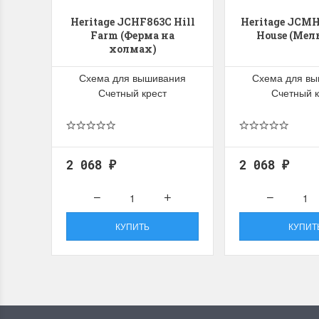
Heritage JCHF863C Hill
Heritage JCMH
Farm (Ферма на
House (Мел
холмах)
Схема для вышивания
Схема для в
Счетный крест
Счетный к
2 068
2 068
₽
₽
КУПИТЬ
КУПИТ