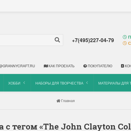
П
+7(495)227-04-79
С
@GRANNYCRAFT.RU
КАК ПРОЕХАТЬ
ПОКУПАТЕЛЮ
КО
ХОББИ
НАБОРЫ ДЛЯ ТВОРЧЕСТВА
МАТЕРИАЛЫ ДЛЯ 
Главная
а с тегом «The John Clayton Col