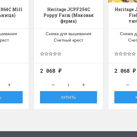
864C Mill
Heritage JCPF254C
Heritage 
ьница)
Poppy Farm (Маковая
Fie
ферма)
тю
ышивания
Схема для вышивания
Схема д
рест
Счетный крест
Сче
2 068
2 068
₽
₽
Ь
КУПИТЬ