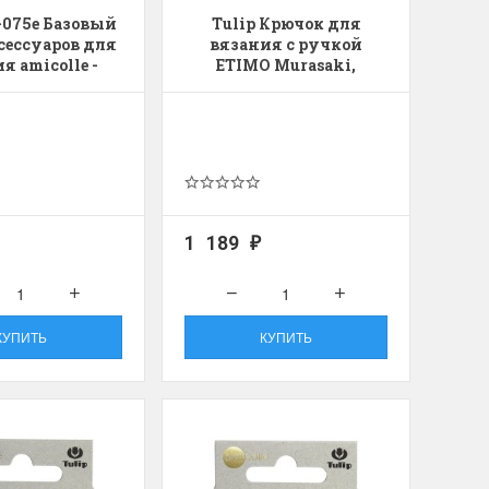
-075e Базовый
Tulip Крючок для
сессуаров для
вязания с ручкой
я amicolle -
ETIMO Murasaki,
m (Средний)
алюминий/пластик,
фиолетовый
1 189
₽
КУПИТЬ
КУПИТЬ