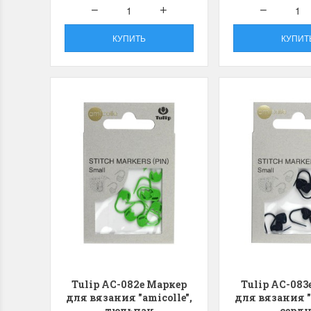
Swan (Ива-лебедь)
P
(
КУПИТЬ
КУПИТ
м
Хороший набор
Отличный набор, канва, нитки и схема, всё
Кр
в отличном состоянии.
Оч
ко
Ларина Евгения
1 апреля 2026 14:55
Ла
1 
Tulip AC-082e Маркер
Tulip AC-083
для вязания "amicolle",
для вязания "
тюльпан
сердц