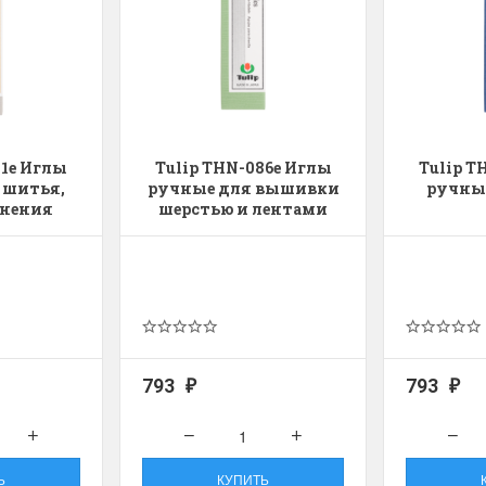
01e Иглы
Tulip THN-086e Иглы
Tulip T
 шитья,
ручные для вышивки
ручны
лнения
шерстью и лентами
к
"Chenille"
793
793
₽
₽
Ь
КУПИТЬ