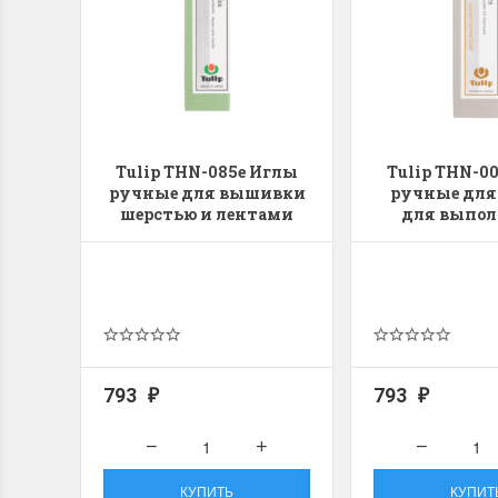
Tulip THN-085e Иглы
Tulip THN-0
ручные для вышивки
ручные для
шерстью и лентами
для выпо
"Chenille"
сборо
793
793
₽
₽
КУПИТЬ
КУПИТ