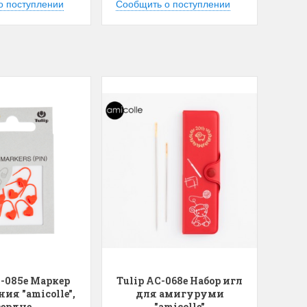
о поступлении
Сообщить о поступлении
для хобби с мягкими
ручками
упная черно-белая
Хорошие ножницы
, канва хорошего
Удобные большие ножницы, мягкие ру
режут отлично!
Ларина Евгения
1 апреля 2026 14:53
C-085e Маркер
Tulip AC-068e Набор игл
ия "amicolle",
для амигуруми
сердце
"amicolle"