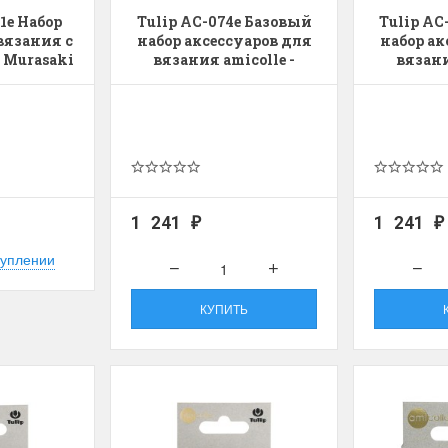
1e Набор
Tulip AC-074e Базовый
Tulip AC
вязания с
набор аксессуаров для
набор ак
 Murasaki
вязания amicolle -
вязани
Small (Маленький)
Mediu
1 241
1 241
₽
₽
туплении
КУПИТЬ