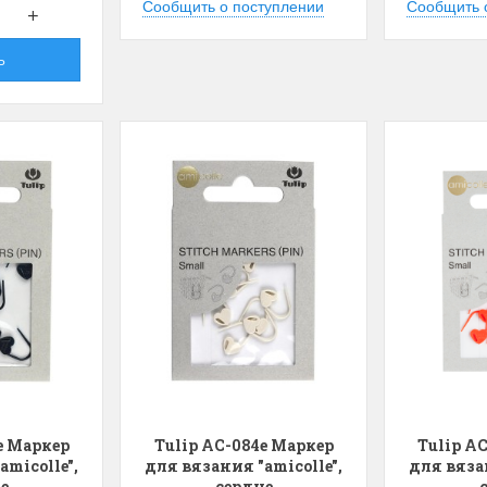
Сообщить о поступлении
Сообщить 
olar Bear and Cubs
на ферме
Белый медведь с
Хороший набор
Ь
едвежатами)
Набор отличный, кр
схема, мягкие нитки
асивый набор
качества.
ень красивый и раритетный сюжет,
Ларина Евгения
мплектация хорошая.
1 апреля 2026 14:53
рина Евгения
апреля 2026 14:55
e Маркер
Tulip AC-084e Маркер
Tulip A
amicolle",
для вязания "amicolle",
для вязан
е
сердце