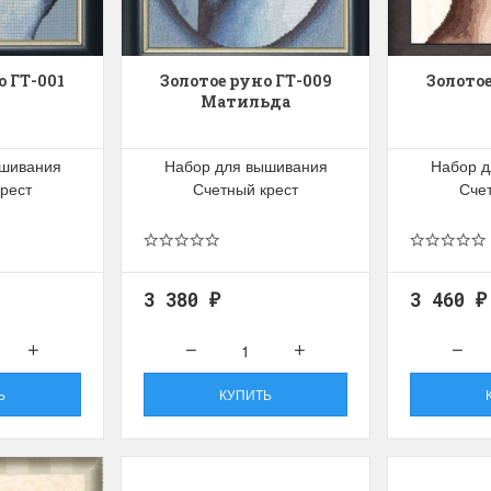
olar Bear and Cubs
на ферме
Белый медведь с
Хороший набор
едвежатами)
Набор отличный, кр
о ГТ-001
Золотое руно ГТ-009
Золотое
схема, мягкие нитки
Матильда
асивый набор
качества.
ень красивый и раритетный сюжет,
Ларина Евгения
мплектация хорошая.
1 апреля 2026 14:53
ышивания
Набор для вышивания
Набор д
рина Евгения
рест
Счетный крест
Сче
апреля 2026 14:55
3 380
3 460
₽
₽
Ь
КУПИТЬ