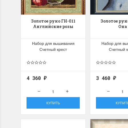
Swan (Ива-лебедь)
P
(
м
Хороший набор
Золотое руно ГН-011
Золотое рун
Отличный набор, канва, нитки и схема, всё
Английские розы
Она
Кр
в отличном состоянии.
Оч
ко
Ларина Евгения
Набор для вышивания
Набор для в
1 апреля 2026 14:55
Ла
Счетный крест
Счетный к
1 
4 360
3 460
₽
₽
КУПИТЬ
КУПИТ