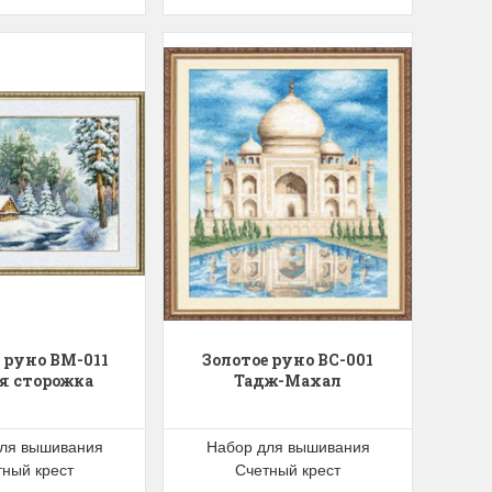
 руно ВМ-011
Золотое руно ВС-001
я сторожка
Тадж-Махал
ля вышивания
Набор для вышивания
тный крест
Счетный крест