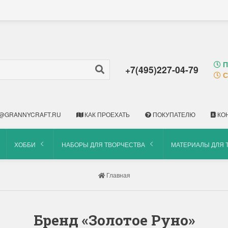
П
+7(495)227-04-79
С
@GRANNYCRAFT.RU
КАК ПРОЕХАТЬ
ПОКУПАТЕЛЮ
КО
ХОББИ
НАБОРЫ ДЛЯ ТВОРЧЕСТВА
МАТЕРИАЛЫ ДЛЯ 
Главная
Бренд «Золотое Руно»