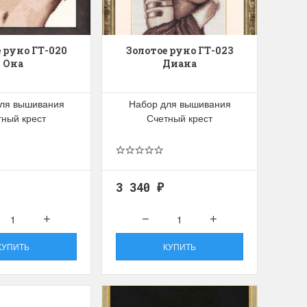
для хобби с мягкими
ручками
упная черно-белая
Хорошие ножницы
 руно ГТ-020
Золотое руно ГТ-023
, канва хорошего
Удобные большие ножницы, мягкие ру
Она
Диана
режут отлично!
Ларина Евгения
ля вышивания
Набор для вышивания
1 апреля 2026 14:53
тный крест
Счетный крест
3 340
₽
КУПИТЬ
КУПИТЬ