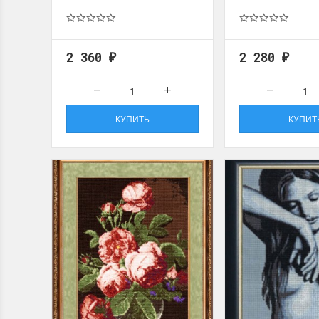
Летние Скидки
Раритет
2 360
2 280
₽
₽
!! СКИДКА 20% ‼️ с 1 до 3 июня в честь
На сайте п
первого летнего дня Чудетство...
американско
ПОДРОБНЕЕ
ПОДРОБН
КУПИТЬ
КУПИТ
Анастасия Туманова
Анастас
1 июня 2024 11:29
22 мая 20
Dimensions 35231 Willow
D