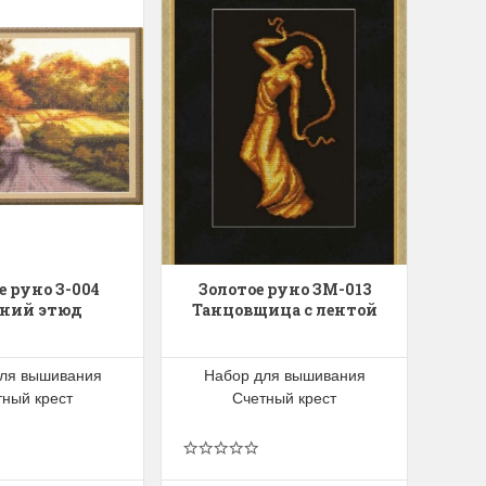
е руно З-004
Золотое руно ЗМ-013
ний этюд
Танцовщица с лентой
ля вышивания
Набор для вышивания
тный крест
Счетный крест