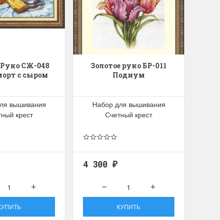
 Руно СЖ-048
Золотое руно БР-011
орт с сыром
Подиум
ля вышивания
Набор для вышивания
тный крест
Счетный крест
4 300
₽
КУПИТЬ
КУПИТЬ