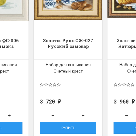
о ФС-006
Золотое Руно СЖ-027
Золотое
имона
Русский самовар
Натюрм
ышивания
Набор для вышивания
Набор д
рест
Счетный крест
Сче
3 720
3 960
₽
₽
Ь
КУПИТЬ