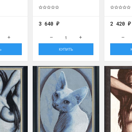
ы Дим. New!
Поступление нов
3 640
2 420
₽
₽
ополнение наборов Dimensions
На склад приехали новинки
й сборки. Спешите купить...
любимых "Чудесной иглы" и
ЕЕ
ПОДРОБНЕЕ
Ь
КУПИТЬ
ия Туманова
Анастасия Туманова
24 13:01
14 мая 2024 11:58
imensions 13648USA
Permin 92-1