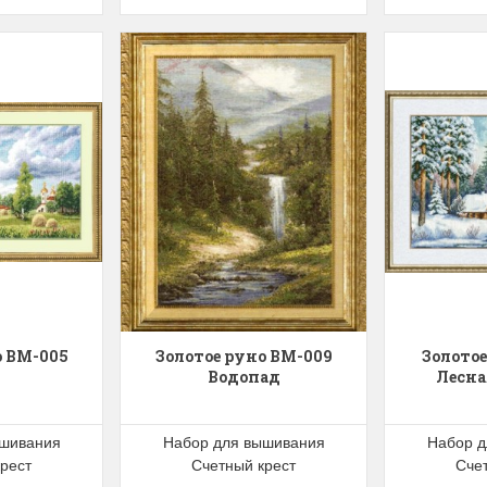
о ВМ-005
Золотое руно ВМ-009
Золотое
Водопад
Лесна
ышивания
Набор для вышивания
Набор д
рест
Счетный крест
Сче