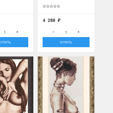
инок
Dimensions. Новое поступле
4 280
₽
 от всеми
На складе пополнение наборов от любим
 "Жар-Птицы"....
многими бренда Dimensions. Качество,...
ПОДРОБНЕЕ
КУПИТЬ
КУПИТЬ
Анастасия Туманова
2 апреля 2024 15:06
410 Цыплята
Hemline 368 Ножницы