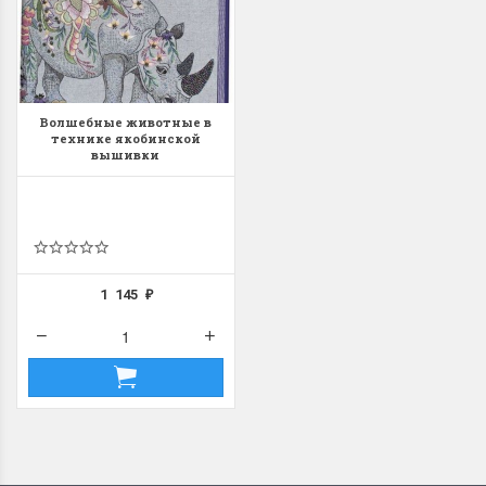
Волшебные животные в
технике якобинской
вышивки
1 145
₽