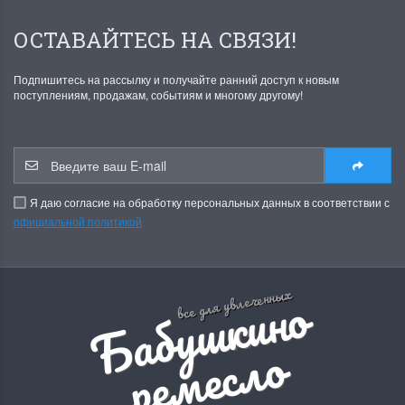
ОСТАВАЙТЕСЬ НА СВЯЗИ!
Подпишитесь на рассылку и получайте ранний доступ к новым
поступлениям, продажам, событиям и многому другому!
Я даю согласие на обработку персональных данных в соответствии с
официальной политикой
Б
а
б
у
ш
к
и
н
о
р
е
м
е
с
л
все для увлеченных
о