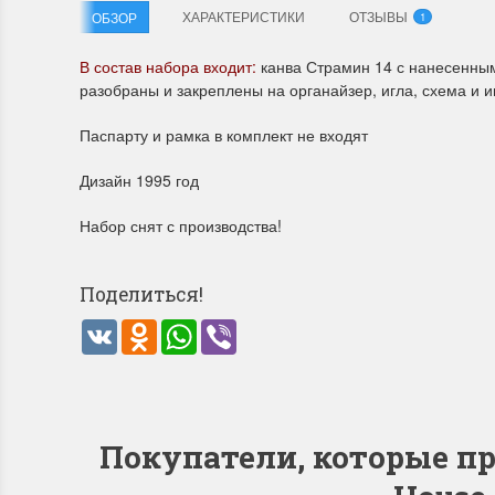
ХАРАКТЕРИСТИКИ
ОТЗЫВЫ
ОБЗОР
1
В состав набора входит:
канва Страмин 14 с нанесенны
Летние Скидки
Раритет
разобраны и закреплены на органайзер, игла, схема и 
!! СКИДКА 20% ‼️ с 1 до 3 июня в честь
На сайте п
первого летнего дня Чудетство...
американско
Паспарту и рамка в комплект не входят
ПОДРОБНЕЕ
ПОДРОБН
Дизайн 1995 год
Анастасия Туманова
Анастас
Набор снят с производства!
1 июня 2024 11:29
22 мая 20
Поделиться!
VK
Odnoklassniki
WhatsApp
Viber
Покупатели, которые пр
Dimensions 35231 Willow
D