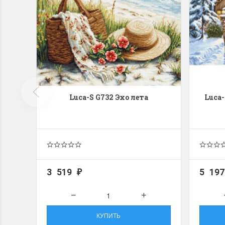
Luca-S G732 Эхо лета
Luca
3 519
5 19
₽
КУПИТЬ