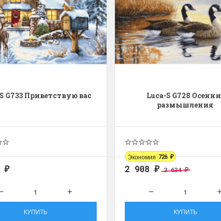
-S G733 Приветствую вас
Luca-S G728 Осенни
размышления
Экономия
726
₽
7
2 908
3 634
₽
₽
₽
КУПИТЬ
КУПИТЬ