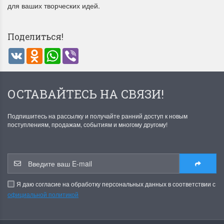
для ваших творческих идей.
Поделиться!
VK
Odnoklassniki
WhatsApp
Viber
Летние Скидки
Раритеты Дим. 
ОСТАВАЙТЕСЬ НА СВЯЗИ!
!! СКИДКА 20% ‼️ с 1 до 3 июня в
На сайте пополнение н
честь первого летнего дня
Dimensions американско
Подпишитесь на рассылку и получайте ранний доступ к новым
Чудетство...
Спешите купить...
поступлениям, продажам, событиям и многому другому!
ПОДРОБНЕЕ
ПОДРОБНЕЕ
Анастасия Туманова
Анастасия Туманова
1 июня 2024 11:29
22 мая 2024 13:01
Я даю согласие на обработку персональных данных в соответствии с
официальной политикой