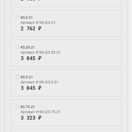
#3.0-21
Артикул:
#160-2/3-21
2 762
₽
#3.25-21
Летние Скидки
Раритеты Дим. 
Артикул:
#160-2/3.25-21
3 045
₽
!! СКИДКА 20% ‼️ с 1 до 3 июня в
На сайте пополнение н
честь первого летнего дня
Dimensions американско
Чудетство...
Спешите купить...
#3.5-21
Артикул:
#160-2/3.5-21
ПОДРОБНЕЕ
ПОДРОБНЕЕ
3 045
₽
Анастасия Туманова
Анастасия Туманова
1 июня 2024 11:29
22 мая 2024 13:01
#3.75-21
Артикул:
#160-2/3.75-21
3 323
₽