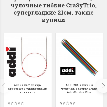
чулочные гибкие CraSyTrio,
супергладкие 21см, также
купили
Addi 775-7 Спицы
Addi 204-7 Спицы
круговые с удлиненным
чулочные сверхлегкие
кончиком
AddiColibri 15см
никелированные 80см