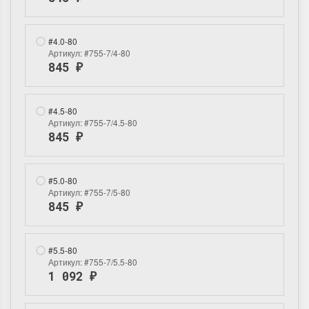
#4.0-80
Артикул:
#755-7/4-80
845
₽
Dimensions 35231
Dimensio
Willow Swan
13648USA 
#4.5-80
(Ива-лебедь)
Bear and C
Артикул:
#755-7/4.5-80
(Белый м
845
₽
с
Хороший набор
медвежат
Отличный набор, канва,
нитки и схема, всё в
#5.0-80
отличном состоянии.
Артикул:
#755-7/5-80
Красивый на
845
₽
Ларина Евгения
Очень красивый 
1 апреля 2026 14:55
раритетный сюж
комплектация хо
#5.5-80
Ларина Евген
Артикул:
#755-7/5.5-80
1 апреля 2026 1
1 092
₽