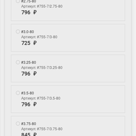
#2.75-80
Артикул:
#755-7/2.75-80
796
₽
#3.0-80
Артикул:
#755-7/3-80
725
₽
Летние Скидки
Раритеты Дим. 
!! СКИДКА 20% ‼️ с 1 до 3 июня в
На сайте пополнение н
#3.25-80
Артикул:
#755-7/3.25-80
честь первого летнего дня
Dimensions американско
796
Чудетство...
Спешите купить...
₽
ПОДРОБНЕЕ
ПОДРОБНЕЕ
#3.5-80
Артикул:
#755-7/3.5-80
Анастасия Туманова
Анастасия Туманова
796
₽
1 июня 2024 11:29
22 мая 2024 13:01
#3.75-80
Артикул:
#755-7/3.75-80
845
₽