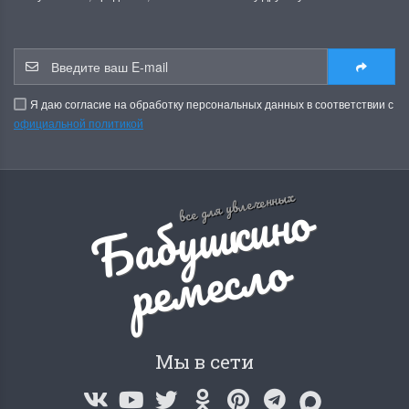
Я даю согласие на обработку персональных данных в соответствии с
официальной политикой
Б
а
б
у
ш
к
и
н
о
р
е
м
е
с
л
все для увлеченных
о
Мы в сети