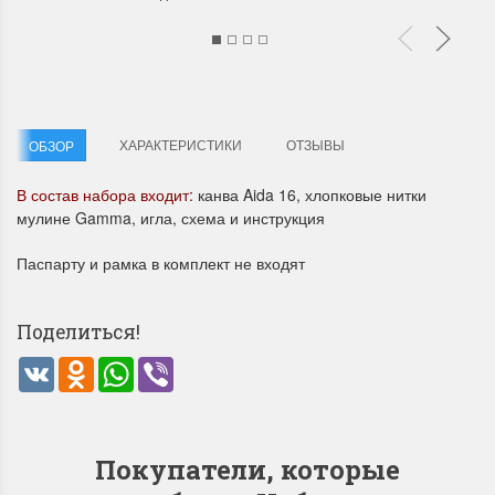
ХАРАКТЕРИСТИКИ
ОТЗЫВЫ
ОБЗОР
Летние Скидки
Раритеты Дим. 
В состав набора входит:
канва Aida 16, хлопковые нитки
мулине Gamma, игла, схема и инструкция
!! СКИДКА 20% ‼️ с 1 до 3 июня в
На сайте пополнение н
честь первого летнего дня
Dimensions американско
Паспарту и рамка в комплект не входят
Чудетство...
Спешите купить...
ПОДРОБНЕЕ
ПОДРОБНЕЕ
Поделиться!
Анастасия Туманова
Анастасия Туманова
VK
Odnoklassniki
WhatsApp
Viber
1 июня 2024 11:29
22 мая 2024 13:01
Покупатели, которые