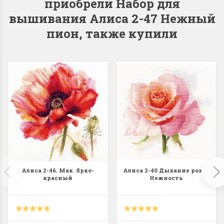
приобрели Набор для
вышивания Алиса 2-47 Нежный
пион, также купили
Dimensions 35231
Dimensio
Willow Swan
13648USA 
(Ива-лебедь)
Bear and C
(Белый м
с
Хороший набор
медвежат
Отличный набор, канва,
нитки и схема, всё в
отличном состоянии.
Красивый на
Ларина Евгения
Очень красивый 
1 апреля 2026 14:55
раритетный сюж
Алиса 2-46. Мак. Ярко-
Алиса 2-40 Дыхание розы.
комплектация хо
красный
Нежность
Ларина Евген
1 апреля 2026 1