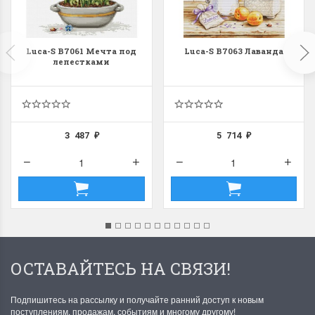
Luca-S B7061 Мечта под
Luca-S B7063 Лаванда
лепестками
3 487
5 714
₽
₽
ОСТАВАЙТЕСЬ НА СВЯЗИ!
Подпишитесь на рассылку и получайте ранний доступ к новым
поступлениям, продажам, событиям и многому другому!