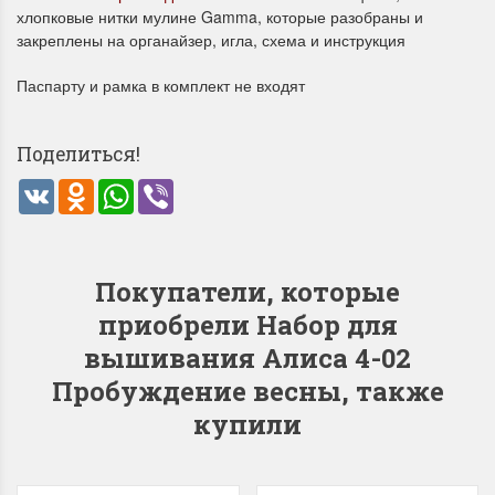
хлопковые нитки мулине Gamma, которые разобраны и
закреплены на органайзер, игла, схема и инструкция
Паспарту и рамка в комплект не входят
Поделиться!
Летние Скидки
Раритеты Дим. 
VK
Odnoklassniki
WhatsApp
Viber
!! СКИДКА 20% ‼️ с 1 до 3 июня в
На сайте пополнение н
честь первого летнего дня
Dimensions американско
Чудетство...
Спешите купить...
Покупатели, которые
ПОДРОБНЕЕ
ПОДРОБНЕЕ
приобрели Набор для
вышивания Алиса 4-02
Анастасия Туманова
Анастасия Туманова
Пробуждение весны, также
1 июня 2024 11:29
22 мая 2024 13:01
купили