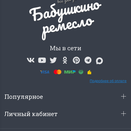
Б
а
б
у
ш
к
и
н
о
р
е
м
е
с
л
о
Мы в сети
Подробнее об оплате
Популярное
Личный кабинет