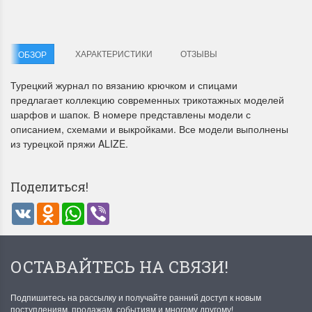
ХАРАКТЕРИСТИКИ
ОТЗЫВЫ
ОБЗОР
Турецкий журнал по вязанию крючком и спицами
предлагает коллекцию современных трикотажных моделей
шарфов и шапок. В номере представлены модели с
Летние Скидки
Раритеты Дим. 
описанием, схемами и выкройками. Все модели выполнены
!! СКИДКА 20% ‼️ с 1 до 3 июня в
На сайте пополнение н
из турецкой пряжи ALIZE.
честь первого летнего дня
Dimensions американско
Чудетство...
Спешите купить...
Поделиться!
ПОДРОБНЕЕ
ПОДРОБНЕЕ
VK
Odnoklassniki
WhatsApp
Viber
Анастасия Туманова
Анастасия Туманова
1 июня 2024 11:29
22 мая 2024 13:01
ОСТАВАЙТЕСЬ НА СВЯЗИ!
Подпишитесь на рассылку и получайте ранний доступ к новым
поступлениям, продажам, событиям и многому другому!