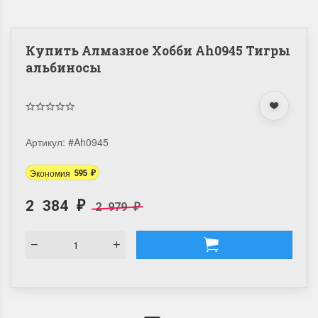
Купить Алмазное Хобби Ah0945 Тигры
альбиносы
Артикул:
#Ah0945
Экономия
595
₽
2 384
2 979
₽
₽