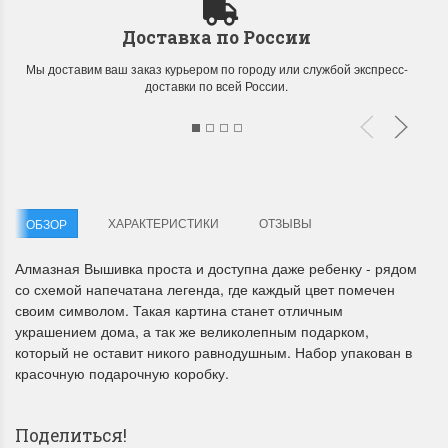
Доставка по России
Мы доставим ваш заказ курьером по городу или службой экспресс-
доставки по всей России.
Летние Скидки
Раритеты Дим. 
!! СКИДКА 20% ‼️ с 1 до 3 июня в
На сайте пополнение н
честь первого летнего дня
Dimensions американско
ХАРАКТЕРИСТИКИ
ОТЗЫВЫ
ОБЗОР
Чудетство...
Спешите купить...
Алмазная Вышивка проста и доступна даже ребенку - рядом
ПОДРОБНЕЕ
ПОДРОБНЕЕ
со схемой напечатана легенда, где каждый цвет помечен
своим символом. Такая картина станет отличным
Анастасия Туманова
Анастасия Туманова
украшением дома, а так же великолепным подарком,
1 июня 2024 11:29
22 мая 2024 13:01
который не оставит никого равнодушным. Набор упакован в
красочную подарочную коробку.
Поделиться!