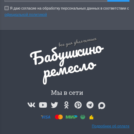
Я даю согласие на обработку персональных данных в соответствии с
официальной политикой
Б
а
б
у
ш
к
и
н
о
р
е
м
е
с
л
все для увлеченных
о
Мы в сети
Подробнее об оплате