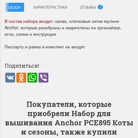
ХАРАКТЕРИСТИКИ
ОТЗЫВЫ
ОБЗОР
1
В состав набора входит:
канва, хлопковые нитки мулине
Anchor, которые разобраны и закреплены на органайзер,
игла, схема и инструкция
Паспарту и рамка в комплект не входят
Летние Скидки
Раритеты Дим. 
!! СКИДКА 20% ‼️ с 1 до 3 июня в
На сайте пополнение н
Поделиться!
честь первого летнего дня
Dimensions американско
VK
Odnoklassniki
WhatsApp
Viber
Чудетство...
Спешите купить...
ПОДРОБНЕЕ
ПОДРОБНЕЕ
Анастасия Туманова
Анастасия Туманова
Покупатели, которые
1 июня 2024 11:29
22 мая 2024 13:01
приобрели Набор для
вышивания Anchor PCE895 Коты
и сезоны, также купили